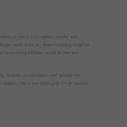
aarbij je direct kunt spelen zonder een
ingen kunt doen en direct toegang krijgt tot
ige vergunning hebben, zodat je met een
ots, roulette en blackjack. Het gemak van
 spelers. Het is wel belangrijk om je bewust