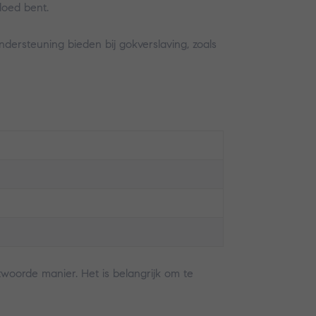
loed bent.
ndersteuning bieden bij gokverslaving, zoals
twoorde manier. Het is belangrijk om te