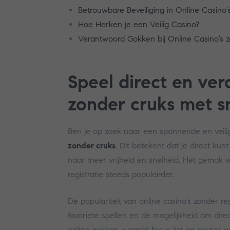
Betrouwbare Beveiliging in Online Casino’
Hoe Herken je een Veilig Casino?
Verantwoord Gokken bij Online Casino’s 
Speel direct en ver
zonder cruks met sn
Ben je op zoek naar een spannende en veil
zonder cruks
. Dit betekent dat je direct kun
naar meer vrijheid en snelheid. Het gemak v
registratie steeds populairder.
De populariteit van online casino’s zonder r
favoriete spellen en de mogelijkheid om dir
online gokken, waarbij focus ligt op plezier 