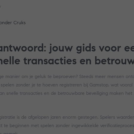
s
zonder Cruks
antwoord: jouw gids voor ee
elle transacties en betrouw
ige manier om je geluk te beproeven? Steeds meer mensen on
t spelen zonder je te hoeven registreren bij Gamstop, wat vooral a
an snelle transacties en de betrouwbare beveiliging maken het 
egistratie is de afgelopen jaren enorm gestegen. Spelers waarde
ect te beginnen met spelen zonder ingewikkelde verificatieproce
en gemak.