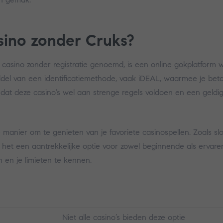
sino zonder Cruks?
casino zonder registratie genoemd, is een online gokplatform w
el van een identificatiemethode, vaak iDEAL, waarmee je betal
en dat deze casino’s wel aan strenge regels voldoen en een geld
e manier om te genieten van je favoriete casinospellen. Zoals sl
 het een aantrekkelijke optie voor zowel beginnende als ervaren
n en je limieten te kennen.
Niet alle casino’s bieden deze optie