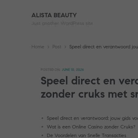
ALISTA BEAUTY
Just another WordPress site
Home
>
Post
>
Speel direct en verantwoord jou
POSTED ON:
JUNE 10, 2026
Speel direct en ve
zonder cruks met sn
Speel direct en verantwoord: jouw gids vo
Wat is een Online Casino zonder Cruks?
De Voordelen van Snelle Transacties