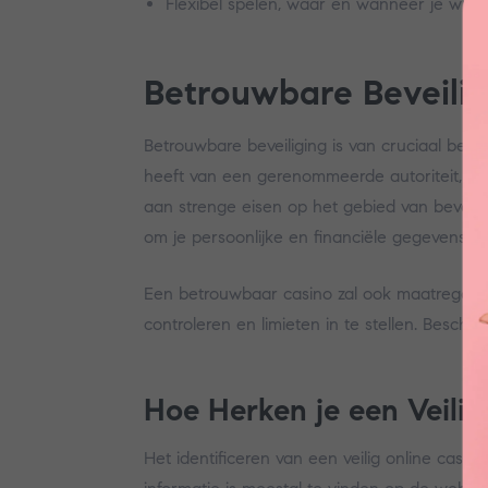
Flexibel spelen, waar en wanneer je wilt
Betrouwbare Beveiligi
Betrouwbare beveiliging is van cruciaal bela
heeft van een gerenommeerde autoriteit, zoa
aan strenge eisen op het gebied van beveiligi
om je persoonlijke en financiële gegevens t
Een betrouwbaar casino zal ook maatregelen
controleren en limieten in te stellen. Besche
Hoe Herken je een Veilig
Het identificeren van een veilig online casin