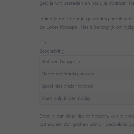
geld je wilt besteden en houd je daaraan. Ne
Indien je merkt dat je gokgedrag problematisc
de Loket Kansspel. Het is belangrijk om tij
Tip
Beschrijving
Stel een budget in
Neem regelmatig pauzes
Speel niet onder invloed
Zoek hulp indien nodig
Door je aan deze tips te houden, kun je geni
onthouden dat gokken primair bedoeld is als