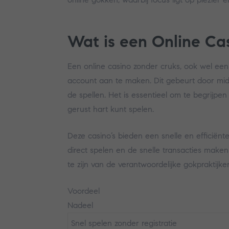
Wat is een Online Ca
Een online casino zonder cruks, ook wel een 
account aan te maken. Dit gebeurt door midd
de spellen. Het is essentieel om te begrijp
gerust hart kunt spelen.
Deze casino’s bieden een snelle en efficiënt
direct spelen en de snelle transacties maken
te zijn van de verantwoordelijke gokpraktijke
Voordeel
Nadeel
Snel spelen zonder registratie