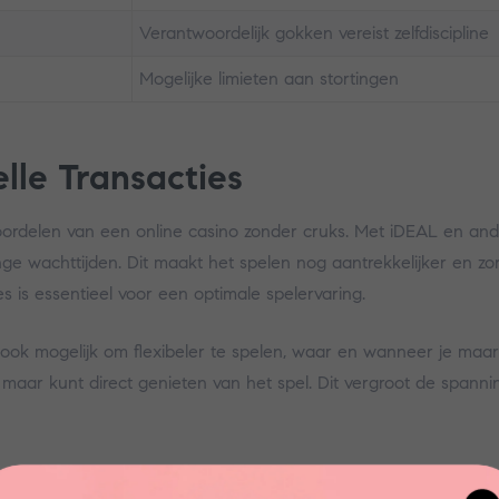
Verantwoordelijk gokken vereist zelfdiscipline
Mogelijke limieten aan stortingen
lle Transacties
 voordelen van een online casino zonder cruks. Met iDEAL en a
 wachttijden. Dit maakt het spelen nog aantrekkelijker en zorg
s is essentieel voor een optimale spelervaring.
ook mogelijk om flexibeler te spelen, waar en wanneer je maar 
 maar kunt direct genieten van het spel. Dit vergroot de spanni