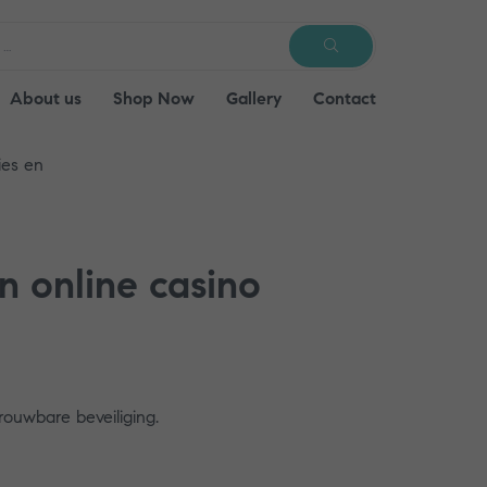
SEARCH
About us
Shop Now
Gallery
Contact
ies en
n online casino
rouwbare beveiliging.