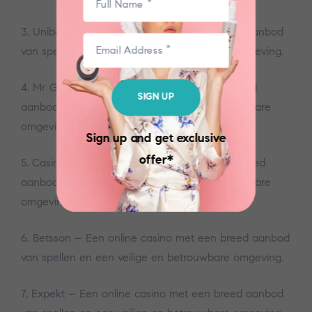
3. Unibet – Een online casino met een breed aanbod
van spellen en een veilige en betrouwbare omgeving.
4. Mr Green – Een online casino met een breed
SIGN UP
aanbod van spellen en een veilige en betrouwbare
omgeving.
Sign up and get exclusive
offer*
5. CasinoEuro – Een online casino met een breed
aanbod van spellen en een veilige en betrouwbare
omgeving.
6. Betsson – Een online casino met een breed aanbod
van spellen en een veilige en betrouwbare omgeving.
7. Expekt – Een online casino met een breed aanbod