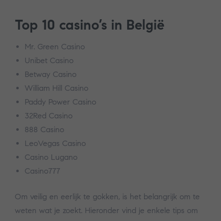
Top 10 casino’s in België
Mr. Green Casino
Unibet Casino
Betway Casino
William Hill Casino
Paddy Power Casino
32Red Casino
888 Casino
LeoVegas Casino
Casino Lugano
Casino777
Om veilig en eerlijk te gokken, is het belangrijk om te
weten wat je zoekt. Hieronder vind je enkele tips om