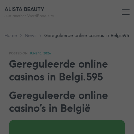
ALISTA BEAUTY
M
Just another WordPress site
Home
>
News
>
Gereguleerde online casinos in Belgi.595
POSTED ON:
JUNE 10, 2026
Gereguleerde online
casinos in Belgi.595
Gereguleerde online
casino’s in België