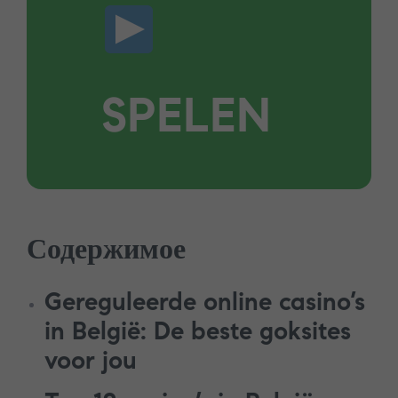
SPELEN
Содержимое
Gereguleerde online casino’s
in België: De beste goksites
voor jou