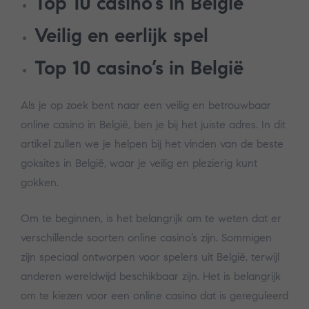
Top 10 casino’s in België
Veilig en eerlijk spel
Top 10 casino’s in België
Als je op zoek bent naar een veilig en betrouwbaar
online casino in België, ben je bij het juiste adres. In dit
artikel zullen we je helpen bij het vinden van de beste
goksites in België, waar je veilig en plezierig kunt
gokken.
Om te beginnen, is het belangrijk om te weten dat er
verschillende soorten online casino’s zijn. Sommigen
zijn speciaal ontworpen voor spelers uit België, terwijl
anderen wereldwijd beschikbaar zijn. Het is belangrijk
om te kiezen voor een online casino dat is gereguleerd