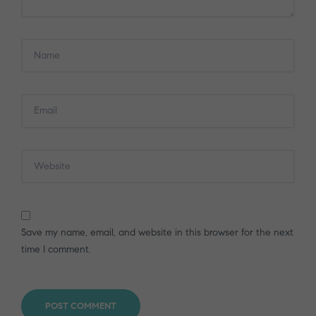
Save my name, email, and website in this browser for the next
time I comment.
POST COMMENT