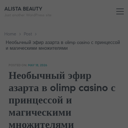
ALISTA BEAUTY
M
Just another WordPress site
Home
>
Post
>
Необычный эфир азарта в olimp casino с принцессой
и магическими множителями
POSTED ON:
MAY 18, 2026
Необычный эфир
азарта в olimp casino с
принцессой и
магическими
множителями