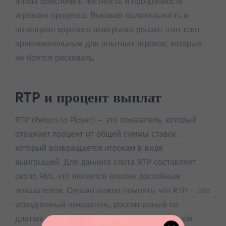
чтобы обеспечить честность и прозрачность
игрового процесса. Высокая волатильность и
потенциал крупного выигрыша делают этот слот
привлекательным для опытных игроков, которые
не боятся рисковать.
RTP и процент выплат
RTP (Return to Player) – это показатель, который
отражает процент от общей суммы ставок,
который возвращается игрокам в виде
выигрышей. Для данного слота RTP составляет
около 96%, что является вполне достойным
показателем. Однако важно помнить, что RTP – это
усредненный показатель, рассчитанный на
длительный период времени. В краткосрочной