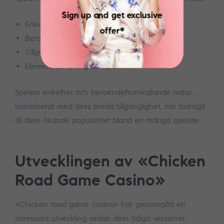
Sign up and get exclusive
Enkelt att lära sig
offer*
Beroendeframkallande gameplay
Tillgängligt på flera plattformar
Element av timing och precision
Spelets enkelhet och beroendeframkallande natur,
kombinerat med dess breda tillgänglighet, har bidragit
till dess ökande popularitet bland en mängd spelare.
Utvecklingen av «Chicken
Road Game Casino»
«Chicken road game casino» har genomgått en
intressant utveckling sedan dess tidiga versioner.