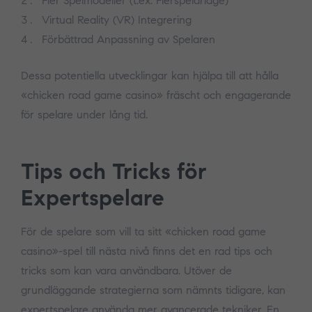
Fler Spelmodeller (t.ex. Flerspelarläge)
Virtual Reality (VR) Integrering
Förbättrad Anpassning av Spelaren
Dessa potentiella utvecklingar kan hjälpa till att hålla
«chicken road game casino» fräscht och engagerande
för spelare under lång tid.
Tips och Tricks för
Expertspelare
För de spelare som vill ta sitt «chicken road game
casino»-spel till nästa nivå finns det en rad tips och
tricks som kan vara användbara. Utöver de
grundläggande strategierna som nämnts tidigare, kan
expertspelare använda mer avancerade tekniker. En