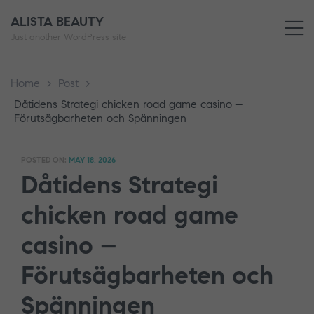
ALISTA BEAUTY
M
Just another WordPress site
Home
>
Post
>
Dåtidens Strategi chicken road game casino –
Förutsägbarheten och Spänningen
POSTED ON:
MAY 18, 2026
Dåtidens Strategi
chicken road game
casino –
Förutsägbarheten och
Spänningen