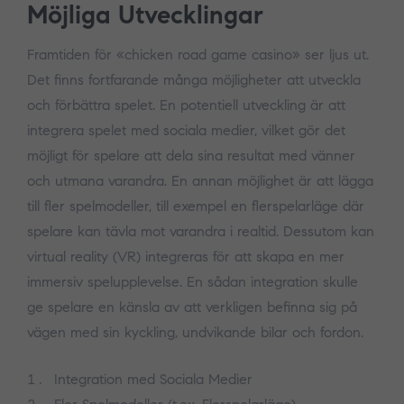
Möjliga Utvecklingar
Framtiden för «chicken road game casino» ser ljus ut.
Det finns fortfarande många möjligheter att utveckla
och förbättra spelet. En potentiell utveckling är att
integrera spelet med sociala medier, vilket gör det
möjligt för spelare att dela sina resultat med vänner
och utmana varandra. En annan möjlighet är att lägga
till fler spelmodeller, till exempel en flerspelarläge där
spelare kan tävla mot varandra i realtid. Dessutom kan
virtual reality (VR) integreras för att skapa en mer
immersiv spelupplevelse. En sådan integration skulle
ge spelare en känsla av att verkligen befinna sig på
vägen med sin kyckling, undvikande bilar och fordon.
Integration med Sociala Medier