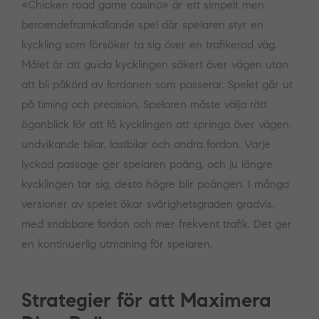
«Chicken road game casino» är ett simpelt men
beroendeframkallande spel där spelaren styr en
kyckling som försöker ta sig över en trafikerad väg.
Målet är att guida kycklingen säkert över vägen utan
att bli påkörd av fordonen som passerar. Spelet går ut
på timing och precision. Spelaren måste välja rätt
ögonblick för att få kycklingen att springa över vägen,
undvikande bilar, lastbilar och andra fordon. Varje
lyckad passage ger spelaren poäng, och ju längre
kycklingen tar sig, desto högre blir poängen. I många
versioner av spelet ökar svårighetsgraden gradvis,
med snabbare fordon och mer frekvent trafik. Det ger
en kontinuerlig utmaning för spelaren.
Strategier för att Maximera