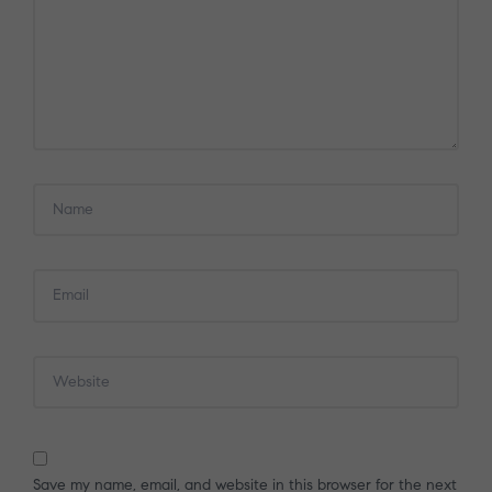
Save my name, email, and website in this browser for the next