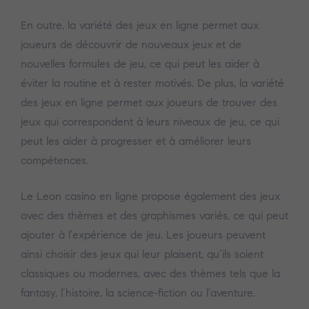
En outre, la variété des jeux en ligne permet aux
joueurs de découvrir de nouveaux jeux et de
nouvelles formules de jeu, ce qui peut les aider à
éviter la routine et à rester motivés. De plus, la variété
des jeux en ligne permet aux joueurs de trouver des
jeux qui correspondent à leurs niveaux de jeu, ce qui
peut les aider à progresser et à améliorer leurs
compétences.
Le Leon casino en ligne propose également des jeux
avec des thèmes et des graphismes variés, ce qui peut
ajouter à l’expérience de jeu. Les joueurs peuvent
ainsi choisir des jeux qui leur plaisent, qu’ils soient
classiques ou modernes, avec des thèmes tels que la
fantasy, l’histoire, la science-fiction ou l’aventure.