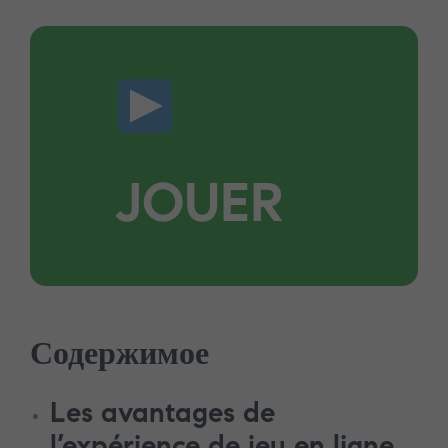
JOUER
Содержимое
Les avantages de
l’expérience de jeu en ligne