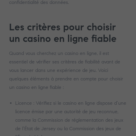
confidentialité des données.
Les critères pour choisir
un casino en ligne fiable
Quand vous cherchez un casino en ligne, il est
essentiel de vérifier ses critères de fiabilité avant de
vous lancer dans une expérience de jeu. Voici
quelques éléments à prendre en compte pour choisir
un casino en ligne fiable :
Licence : Vérifiez si le casino en ligne dispose d’une
licence émise par une autorité de jeu reconnue,
comme la Commission de réglementation des jeux
de l’État de Jersey ou la Commission des jeux de