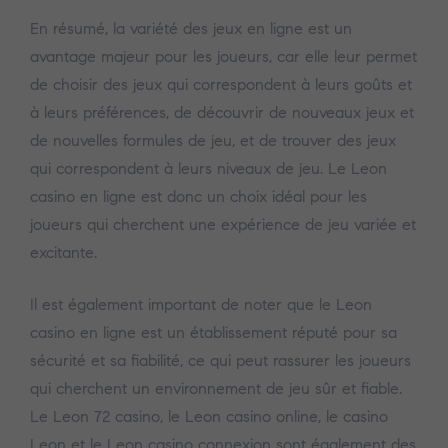
En résumé, la variété des jeux en ligne est un
avantage majeur pour les joueurs, car elle leur permet
de choisir des jeux qui correspondent à leurs goûts et
à leurs préférences, de découvrir de nouveaux jeux et
de nouvelles formules de jeu, et de trouver des jeux
qui correspondent à leurs niveaux de jeu. Le Leon
casino en ligne est donc un choix idéal pour les
joueurs qui cherchent une expérience de jeu variée et
excitante.
Il est également important de noter que le Leon
casino en ligne est un établissement réputé pour sa
sécurité et sa fiabilité, ce qui peut rassurer les joueurs
qui cherchent un environnement de jeu sûr et fiable.
Le Leon 72 casino, le Leon casino online, le casino
Leon et le Leon casino connexion sont également des