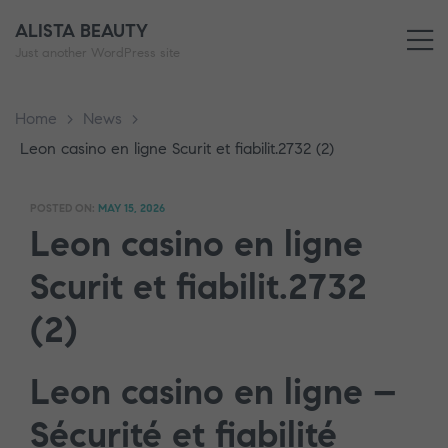
ALISTA BEAUTY
M
Just another WordPress site
Home
>
News
>
Leon casino en ligne Scurit et fiabilit.2732 (2)
POSTED ON:
MAY 15, 2026
Leon casino en ligne
Scurit et fiabilit.2732
(2)
Leon casino en ligne –
Sécurité et fiabilité