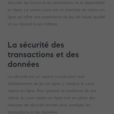
sécurité, les bonus et les promotions, et la disponibilité
en ligne. Le casino Leon est un exemple de casino en
ligne qui offre une expérience de jeu de haute qualité
et qui répond à ces critères.
La sécurité des
transactions et des
données
La sécurité est un aspect crucial pour tout
établissement de jeu en ligne, y compris le Leon
casino en ligne. Pour garantir la confiance de ses
clients, le Leon casino en ligne met en place des
mesures de sécurité strictes pour protéger les
transactions et les données.