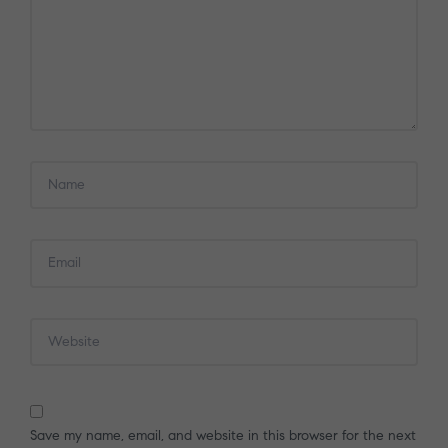
Save my name, email, and website in this browser for the next