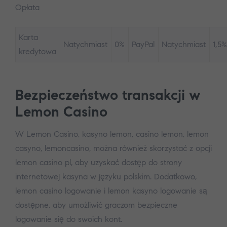
Opłata
Karta
Natychmiast
0%
PayPal
Natychmiast
1,5
kredytowa
Bezpieczeństwo transakcji w
Lemon Casino
W Lemon Casino, kasyno lemon, casino lemon, lemon
casyno, lemoncasino, można również skorzystać z opcji
lemon casino pl, aby uzyskać dostęp do strony
internetowej kasyna w języku polskim. Dodatkowo,
lemon casino logowanie i lemon kasyno logowanie są
dostępne, aby umożliwić graczom bezpieczne
logowanie się do swoich kont.