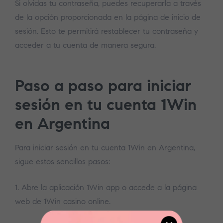
Si olvidas tu contraseña, puedes recuperarla a través
de la opción proporcionada en la página de inicio de
sesión. Esto te permitirá restablecer tu contraseña y
acceder a tu cuenta de manera segura.
Paso a paso para iniciar
sesión en tu cuenta 1Win
en Argentina
Para iniciar sesión en tu cuenta 1Win en Argentina,
sigue estos sencillos pasos:
1. Abre la aplicación 1Win app o accede a la página
web de 1Win casino online.