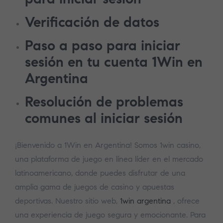
Verificación de datos
Paso a paso para iniciar
sesión en tu cuenta 1Win en
Argentina
Resolución de problemas
comunes al iniciar sesión
¡Bienvenido a 1Win en Argentina! Somos 1win casino,
una plataforma de juego en línea líder en el mercado
latinoamericano, donde puedes disfrutar de una
amplia gama de juegos de casino y apuestas
deportivas. Nuestro sitio web,
1win argentina
, ofrece
una experiencia de juego segura y emocionante. Para