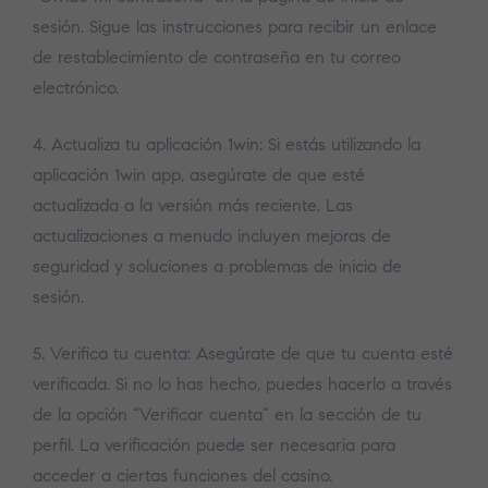
sesión. Sigue las instrucciones para recibir un enlace
de restablecimiento de contraseña en tu correo
electrónico.
4. Actualiza tu aplicación 1win: Si estás utilizando la
aplicación 1win app, asegúrate de que esté
actualizada a la versión más reciente. Las
actualizaciones a menudo incluyen mejoras de
seguridad y soluciones a problemas de inicio de
sesión.
5. Verifica tu cuenta: Asegúrate de que tu cuenta esté
verificada. Si no lo has hecho, puedes hacerlo a través
de la opción “Verificar cuenta” en la sección de tu
perfil. La verificación puede ser necesaria para
acceder a ciertas funciones del casino.