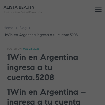
ALISTA BEAUTY
M
Just another WordPress site
Home
>
Blog
>
1Win en Argentina ingresa a tu cuenta.5208
POSTED ON:
MAY 22, 2026
1Win en Argentina
ingresa a tu
cuenta.5208
1Win en Argentina –
ingresa a tu cuenta