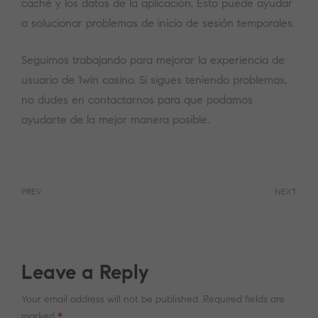
caché y los datos de la aplicación. Esto puede ayudar
a solucionar problemas de inicio de sesión temporales.
Seguimos trabajando para mejorar la experiencia de
usuario de 1win casino. Si sigues teniendo problemas,
no dudes en contactarnos para que podamos
ayudarte de la mejor manera posible.
PREV
NEXT
Leave a Reply
Your email address will not be published.
Required fields are
marked
*