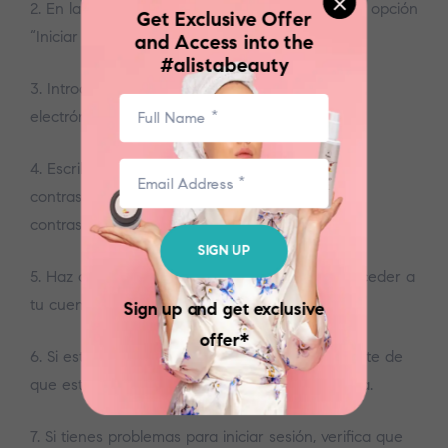
2. En la pantalla principal, busca y haz clic en la opción
Get Exclusive Offer
“Iniciar sesión” o “Login”.
and Access into the
#alistabeauty
3. Introduce tu nombre de usuario o correo
electrónico asociado a tu cuenta 1Win.
4. Escribe tu contraseña. Si has olvidado tu
contraseña, puedes hacer clic en “Olvidaste tu
contraseña?” para restablecerla.
SIGN UP
5. Haz clic en “Iniciar sesión” o “Login” para acceder a
tu cuenta.
Sign up and get exclusive
offer*
6. Si estás utilizando la aplicación 1Win, asegúrate de
que estás en la versión correcta para Argentina.
7. Si tienes problemas para iniciar sesión, verifica que