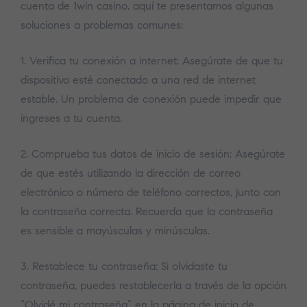
cuenta de 1win casino, aquí te presentamos algunas
soluciones a problemas comunes:
1. Verifica tu conexión a internet: Asegúrate de que tu
dispositivo esté conectado a una red de internet
estable. Un problema de conexión puede impedir que
ingreses a tu cuenta.
2. Comprueba tus datos de inicio de sesión: Asegúrate
de que estés utilizando la dirección de correo
electrónico o número de teléfono correctos, junto con
la contraseña correcta. Recuerda que la contraseña
es sensible a mayúsculas y minúsculas.
3. Restablece tu contraseña: Si olvidaste tu
contraseña, puedes restablecerla a través de la opción
“Olvidé mi contraseña” en la página de inicio de