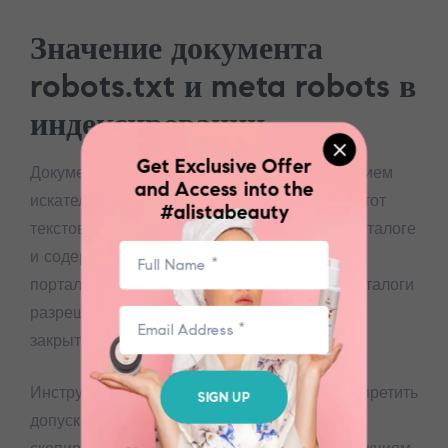
Значение документа
robots.txt и meta robots в
индексировании
Get Exclusive Offer
Документ robots.txt определяет проникновением
and Access into the
искательных роботов к разделам ресурса. Этот
#alistabeauty
текстовый файл размещается в основной каталоге
и содержит указания для пауков. Владельцы
порталов определяют, какие документы и каталоги
разрешено проверять, а какие должны быть
закрытыми для индексирования.
Инструкции в файле robots.txt позволяют запретить
SIGN UP
допуск к системным On X Casino страницам,