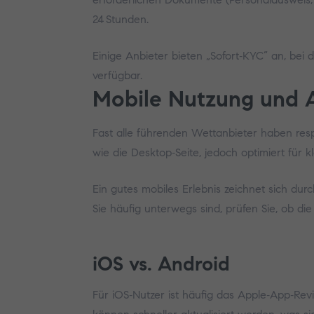
24 Stunden.
Einige Anbieter bieten „Sofort‑KYC“ an, bei d
verfügbar.
Mobile Nutzung und A
Fast alle führenden Wettanbieter haben res
wie die Desktop‑Seite, jedoch optimiert für kl
Ein gutes mobiles Erlebnis zeichnet sich du
Sie häufig unterwegs sind, prüfen Sie, ob die
iOS vs. Android
Für iOS‑Nutzer ist häufig das Apple‑App‑Revi