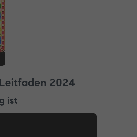
 Leitfaden 2024
 ist