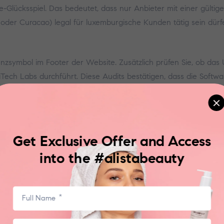
Glücksspiel. Das bedeutet, dass nur Anbieter mit einer gültige
er Curacao) legal für luxemburgische Kunden tätig sein dürfen
zenzsymbol im Footer der Website. Zusätzlich prüfen Sie, ob d
ech Labs durchführt. Diese Audits bestätigen, dass die Softwa
izenz für europäische Betreiber
e Regulierungen, hoher Spielerschutz
Get Exclusive Offer and Access
ch weniger strenge Aufsicht
into the #alistabeauty
rblick – Was ist wirklich loh
tmagnet für neue Spieler, doch die Bedingungen variieren star
derungen (Wagering Requirements) und die maximalen Auszahlu