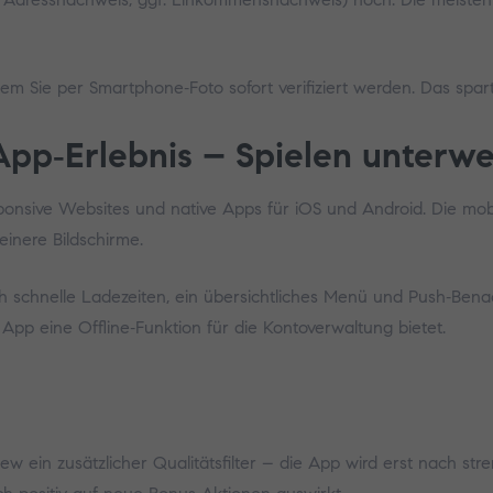
em Sie per Smartphone‑Foto sofort verifiziert werden. Das spart 
pp‑Erlebnis – Spielen unterw
ponsive Websites und native Apps für iOS und Android. Die mob
einere Bildschirme.
rch schnelle Ladezeiten, ein übersichtliches Menü und Push‑Be
 App eine Offline‑Funktion für die Kontoverwaltung bietet.
ew ein zusätzlicher Qualitätsfilter – die App wird erst nach s