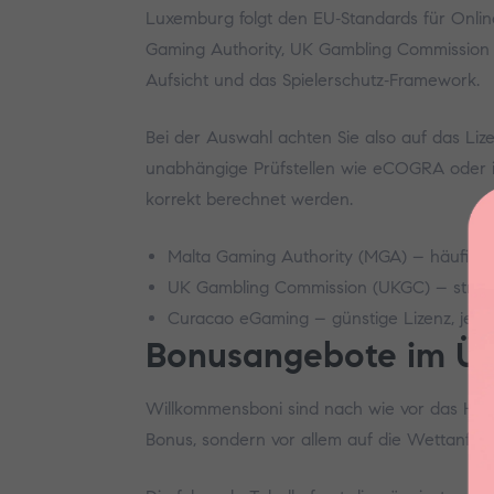
Luxemburg folgt den EU‑Standards für Online-
Gaming Authority, UK Gambling Commission od
Aufsicht und das Spielerschutz‑Framework.
Bei der Auswahl achten Sie also auf das Li
unabhängige Prüfstellen wie eCOGRA oder iT
korrekt berechnet werden.
Malta Gaming Authority (MGA) – häufige L
UK Gambling Commission (UKGC) – streng
Curacao eGaming – günstige Lizenz, jedo
Bonusangebote im Übe
Willkommensboni sind nach wie vor das Haup
Bonus, sondern vor allem auf die Wettanfor