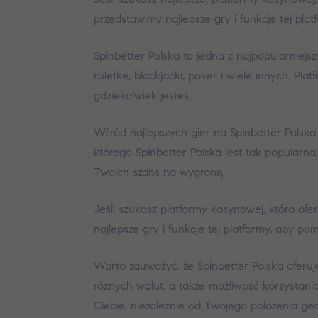
przedstawimy najlepsze gry i funkcje tej pl
Spinbetter Polska to jedna z najpopularniej
ruletke, blackjacki, poker i wiele innych. P
gdziekolwiek jesteś.
Wśród najlepszych gier na Spinbetter Polska 
którego Spinbetter Polska jest tak popularn
Twoich szans na wygraną.
Jeśli szukasz platformy kasynowej, która of
najlepsze gry i funkcje tej platformy, aby p
Warto zauważyć, że Spinbetter Polska oferuj
różnych walut, a także możliwość korzystania
Ciebie, niezależnie od Twojego położenia ge