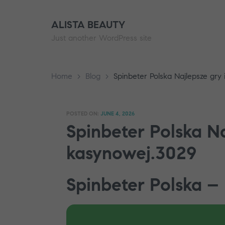
ALISTA BEAUTY
Just another WordPress site
Home
>
Blog
>
Spinbeter Polska Najlepsze gry
POSTED ON:
JUNE 4, 2026
Spinbeter Polska Na
kasynowej.3029
Spinbeter Polska – 