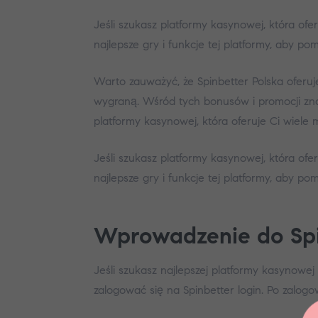
Jeśli szukasz platformy kasynowej, która of
najlepsze gry i funkcje tej platformy, aby p
Warto zauważyć, że Spinbetter Polska oferu
wygraną. Wśród tych bonusów i promocji znajd
platformy kasynowej, która oferuje Ci wiele
Jeśli szukasz platformy kasynowej, która of
najlepsze gry i funkcje tej platformy, aby p
Wprowadzenie do Spi
Jeśli szukasz najlepszej platformy kasynowej
zalogować się na Spinbetter login. Po zalogow