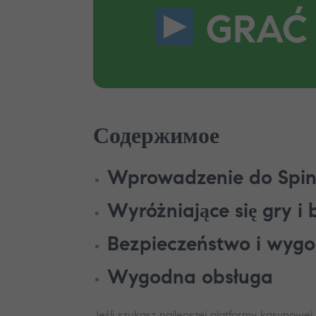
GRAĆ
Содержимое
Wprowadzenie do Spin
Wyróżniające się gry i
Bezpieczeństwo i wyg
Wygodna obsługa
Jeśli szukasz najlepszej platformy kasynowej,