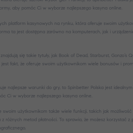
atformy, aby pomóc Ci w wyborze najlepszego kasyna online.
szych platform kasynowych na rynku, która oferuje swoim użytkow
latforma ta jest dostępna zarówno na komputerach, jak i urządzen
znajdują się takie tytuły, jak Book of Dead, Starburst, Gonzo’s
a, jest fakt, że oferuje swoim użytkownikom wiele bonusów i pr
eruje najlepsze warunki do gry, to Spinbetter Polska jest ideal
omóc Ci w wyborze najlepszego kasyna online.
e swoim użytkownikom także wiele funkcji, takich jak możliwość 
 z różnych metod płatności. To sprawia, że możesz korzystać z 
ograficznego.