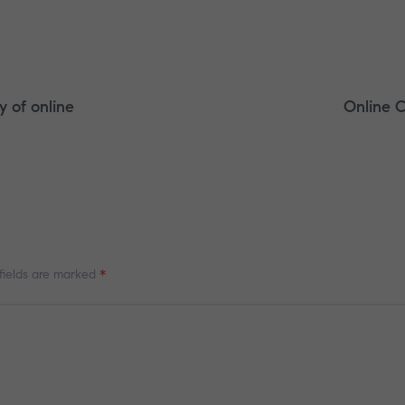
y of online
Online 
fields are marked
*