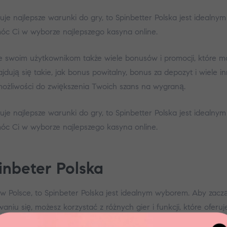
eruje najlepsze warunki do gry, to Spinbetter Polska jest ideal
omóc Ci w wyborze najlepszego kasyna online.
je swoim użytkownikom także wiele bonusów i promocji, które
ują się takie, jak bonus powitalny, bonus za depozyt i wiele i
 możliwości do zwiększenia Twoich szans na wygraną.
eruje najlepsze warunki do gry, to Spinbetter Polska jest ideal
omóc Ci w wyborze najlepszego kasyna online.
nbeter Polska
 w Polsce, to Spinbeter Polska jest idealnym wyborem. Aby zaczą
aniu się, możesz korzystać z różnych gier i funkcji, które oferuj