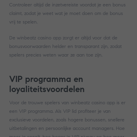
Controleer altijd de inzetvereiste voordat je een bonus
claimt, zodat je weet wat je moet doen om de bonus
vrij te spelen.
De winbeatz casino app zorgt er altijd voor dat de
bonusvoorwaarden helder en transparant zijn, zodat
spelers precies weten waar ze aan toe zijn.
VIP programma en
loyaliteitsvoordelen
Voor de trouwe spelers van winbeatz casino app is er
een VIP programma. Als VIP lid profiteer je van
exclusieve voordelen, zoals hogere bonussen, snellere
uitbetalingen en persoonlijke account managers. Hoe
meer je speelt, hoe hoger je VIP niveau en hoe meer