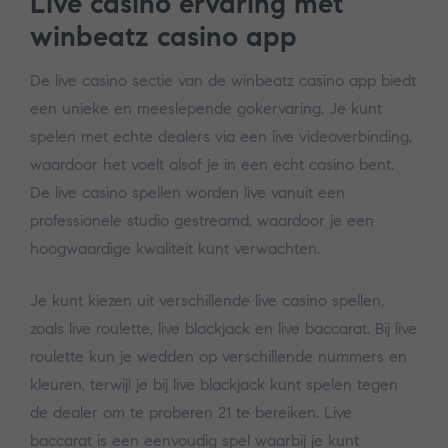
Live casino ervaring met
winbeatz casino app
De live casino sectie van de winbeatz casino app biedt
een unieke en meeslepende gokervaring. Je kunt
spelen met echte dealers via een live videoverbinding,
waardoor het voelt alsof je in een echt casino bent.
De live casino spellen worden live vanuit een
professionele studio gestreamd, waardoor je een
hoogwaardige kwaliteit kunt verwachten.
Je kunt kiezen uit verschillende live casino spellen,
zoals live roulette, live blackjack en live baccarat. Bij live
roulette kun je wedden op verschillende nummers en
kleuren, terwijl je bij live blackjack kunt spelen tegen
de dealer om te proberen 21 te bereiken. Live
baccarat is een eenvoudig spel waarbij je kunt