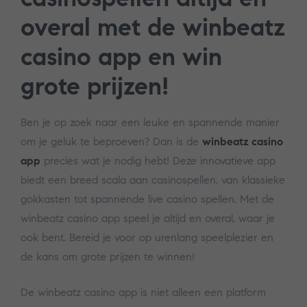
overal met de winbeatz
casino app en win
grote prijzen!
Ben je op zoek naar een leuke en spannende manier
om je geluk te beproeven? Dan is de
winbeatz casino
app
precies wat je nodig hebt! Deze innovatieve app
biedt een breed scala aan casinospellen, van klassieke
gokkasten tot spannende live casino spellen. Met de
winbeatz casino app speel je altijd en overal, waar je
ook bent. Bereid je voor op urenlang speelplezier en
de kans om grote prijzen te winnen!
De winbeatz casino app is niet alleen een platform