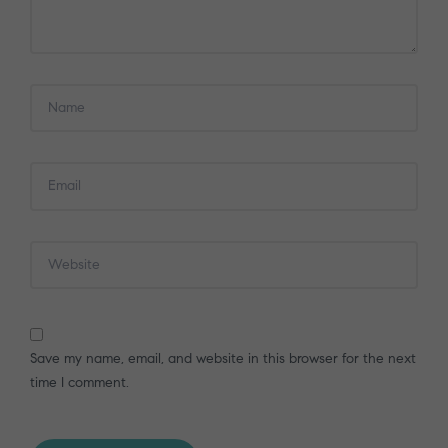
Save my name, email, and website in this browser for the next
time I comment.