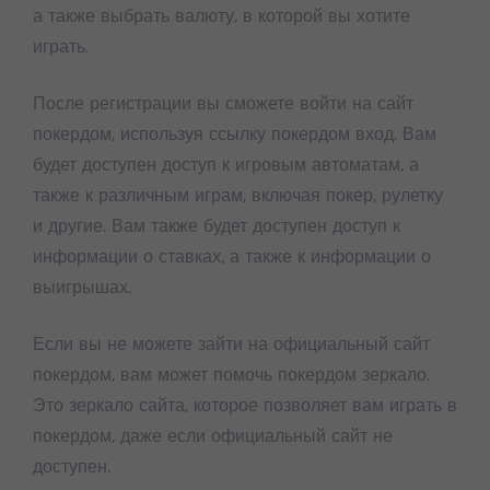
а также выбрать валюту, в которой вы хотите
играть.
После регистрации вы сможете войти на сайт
покердом, используя ссылку покердом вход. Вам
будет доступен доступ к игровым автоматам, а
также к различным играм, включая покер, рулетку
и другие. Вам также будет доступен доступ к
информации о ставках, а также к информации о
выигрышах.
Если вы не можете зайти на официальный сайт
покердом, вам может помочь покердом зеркало.
Это зеркало сайта, которое позволяет вам играть в
покердом, даже если официальный сайт не
доступен.