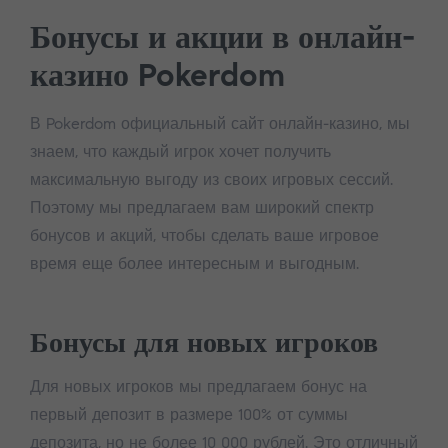
Бонусы и акции в онлайн-
казино Pokerdom
В Pokerdom официальный сайт онлайн-казино, мы
знаем, что каждый игрок хочет получить
максимальную выгоду из своих игровых сессий.
Поэтому мы предлагаем вам широкий спектр
бонусов и акций, чтобы сделать ваше игровое
время еще более интересным и выгодным.
Бонусы для новых игроков
Для новых игроков мы предлагаем бонус на
первый депозит в размере 100% от суммы
депозита, но не более 10 000 рублей. Это отличный