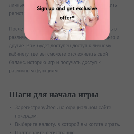
личные данные, выбрать валюту и подтвердить
Sign up and get exclusive
регистрацию.
offer*
После регистрации вы сможете начать играть в
различные игры, включая покер, рулетку, бинго и
другие. Вам будет доступен доступ к личному
кабинету, где вы сможете отслеживать свой
баланс, историю игр и получать доступ к
различным функциям.
Шаги для начала игры
Зарегистрируйтесь на официальном сайте
покердом.
Выберите валюту, в которой вы хотите играть.
Подтвердите регистрацию.