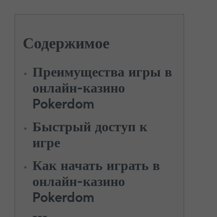
Содержимое
Преимущества игры в
онлайн-казино
Pokerdom
Быстрый доступ к
игре
Как начать играть в
онлайн-казино
Pokerdom