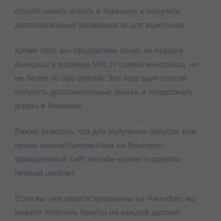
способ начать играть в Pokerdom и получить
дополнительные возможности для выигрыша.
Кроме того, мы предлагаем бонус на первый
выигрыш в размере 50% от суммы выигрыша, но
не более 50 000 рублей. Это еще один способ
получить дополнительные деньги и продолжать
играть в Pokerdom.
Важно отметить, что для получения бонусов вам
нужно зарегистрироваться на Pokerdom
официальный сайт онлайн-казино и сделать
первый депозит.
Если вы уже зарегистрированы на Pokerdom, вы
можете получать бонусы на каждый депозит,