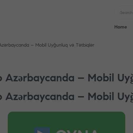
Search
for:
Home
 Azərbaycanda – Mobil Uyğunluq və Tətbiqlər
o Azərbaycanda – Mobil Uyğ
o Azərbaycanda – Mobil Uyğ