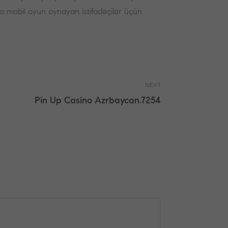
a mobil oyun oynayan istifadəçilər üçün
NEXT
Pin Up Casino Azrbaycan.7254