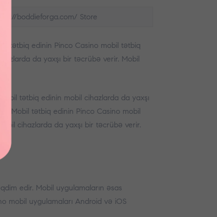
ttps://boddieforga.com/ Store
bil tətbiq edinin Pinco Casino mobil tətbiq
ihazlarda da yaxşı bir təcrübə verir. Mobil
mobil tətbiq edinin mobil cihazlarda da yaxşı
rir. Mobil tətbiq edinin Pinco Casino mobil
mobil cihazlarda da yaxşı bir təcrübə verir.
əqdim edir. Mobil uygulamaların əsas
ino mobil uygulamaları Android və iOS