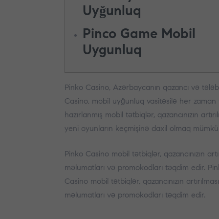
Uyğunluq
Pinco Game Mobil
Uygunluq
Pinko Casino, Azərbaycanın qazancı və tələb
Casino, mobil uyğunluq vasitəsilə her zaman 
hazırlanmış mobil tətbiqlər, qazancınızın art
yeni oyunların keçmişinə daxil olmaq mümkün
Pinko Casino mobil tətbiqlər, qazancınızın art
məlumatları və promokodları təqdim edir. Pink
Casino mobil tətbiqlər, qazancınızın artırılma
məlumatları və promokodları təqdim edir.