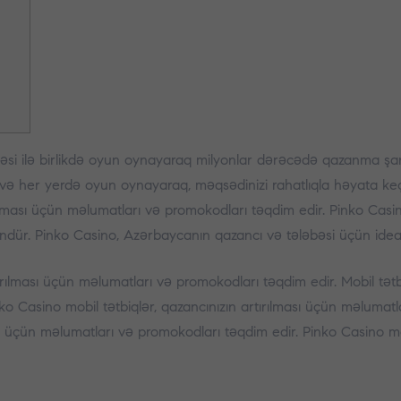
əsi ilə birlikdə oyun oynayaraq milyonlar dərəcədə qazanma şans
və her yerdə oyun oynayaraq, məqsədinizi rahatlıqla həyata keçi
ırılması üçün məlumatları və promokodları təqdim edir. Pinko Casi
dür. Pinko Casino, Azərbaycanın qazancı və tələbəsi üçün ideal
ırılması üçün məlumatları və promokodları təqdim edir. Mobil tətbi
o Casino mobil tətbiqlər, qazancınızın artırılması üçün məlumatl
sı üçün məlumatları və promokodları təqdim edir. Pinko Casino mob