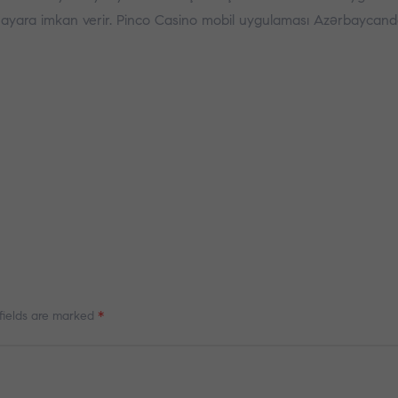
oynayara imkan verir. Pinco Casino mobil uygulaması Azərbaycand
fields are marked
*