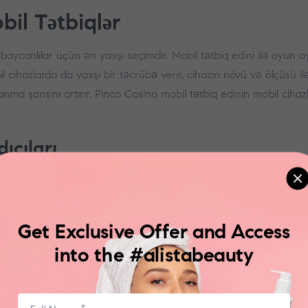
il Tətbiqlər
canlılar üçün ən yaxşı seçimdir. Mobil tətbiq edini ilə oyun oyn
l cihazlarda da yaxşı bir təcrübə verir, cihazın növü və ölçüsü il
a şansını artırır. Pinco Casino mobil tətbiq edinin mobil cihazl
ıcıları
ılar üçün ən yaxşı mobil tətbiq edinin yaratmağı üçün çox çərçivəl
bir təcrübə verir. Mobil tətbiq edinin Pinco Casino mobil tətbiq 
ətbiq edinin mobil cihazlarda da yaxşı bir təcrübə verir.
Get Exclusive Offer and Access
into the #alistabeauty