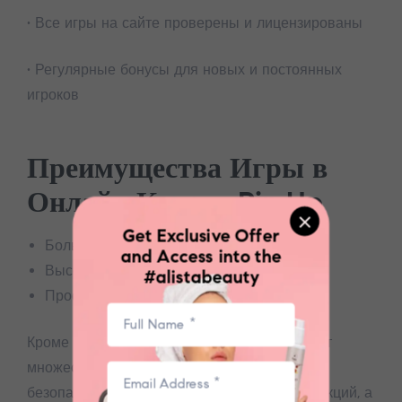
• Все игры на сайте проверены и лицензированы
• Регулярные бонусы для новых и постоянных
игроков
Преимущества Игры в
Онлайн Казино Pin Up
Get Exclusive Offer
Большой выбор игр
and Access into the
Высокие ставки и выигрыши
#alistabeauty
Профессиональный сервис поддержки
Кроме того, онлайн казино Pin Up предлагает
множество других преимуществ, включая
безопасность и конфиденциальность транзакций, а