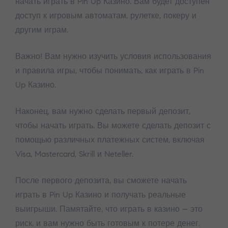
начать играть в Pin Up Казино. Вам будет доступен
доступ к игровым автоматам, рулетке, покеру и
другим играм.
Важно! Вам нужно изучить условия использования
и правила игры, чтобы понимать, как играть в Pin
Up Казино.
Наконец, вам нужно сделать первый депозит,
чтобы начать играть. Вы можете сделать депозит с
помощью различных платежных систем, включая
Visa, Mastercard, Skrill и Neteller.
После первого депозита, вы сможете начать
играть в Pin Up Казино и получать реальные
выигрыши. Памятайте, что играть в казино – это
риск, и вам нужно быть готовым к потере денег.