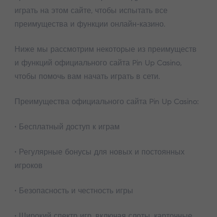
играть на этом сайте, чтобы испытать все
преимущества и функции онлайн-казино.
Ниже мы рассмотрим некоторые из преимуществ
и функций официального сайта Pin Up Casino,
чтобы помочь вам начать играть в сети.
Преимущества официального сайта Pin Up Casino:
• Бесплатный доступ к играм
• Регулярные бонусы для новых и постоянных
игроков
• Безопасность и честность игры
• Широкий спектр игр, включая слоты, карточные