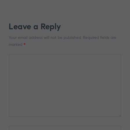
Leave a Reply
Your email address will not be published.
Required fields are
marked
*