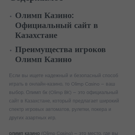
Олимп Казино:
Официальный сайт в
Казахстане
Преимущества игроков
Олимп Казино
Если вы ищете надежный и безопасный способ
играть в онлайн-казино, то Olimp Casino – ваш
выбор. Олимп бк (Olimp BK) – это официальный
сайт в Казахстане, который предлагает широкий
спектр игровых автоматов, рулетки, покера и
других азартных игр.
олимп казино
(Olimp Casino) – это место, где вы