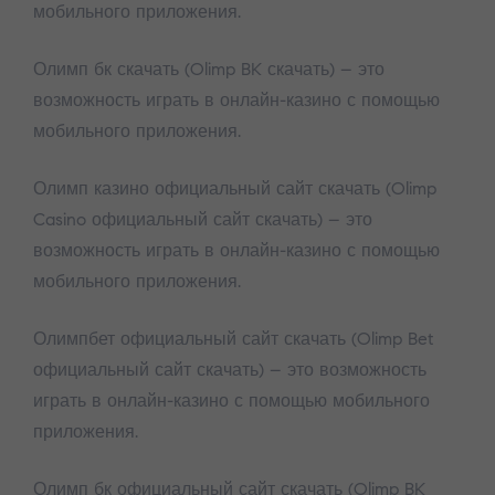
мобильного приложения.
Олимп бк скачать (Olimp BK скачать) – это
возможность играть в онлайн-казино с помощью
мобильного приложения.
Олимп казино официальный сайт скачать (Olimp
Casino официальный сайт скачать) – это
возможность играть в онлайн-казино с помощью
мобильного приложения.
Олимпбет официальный сайт скачать (Olimp Bet
официальный сайт скачать) – это возможность
играть в онлайн-казино с помощью мобильного
приложения.
Олимп бк официальный сайт скачать (Olimp BK