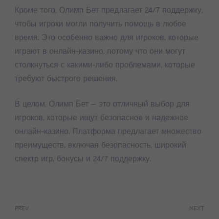
Кроме того, Олимп Бет предлагает 24/7 поддержку,
чтобы игроки могли получить помощь в любое
время. Это особенно важно для игроков, которые
играют в онлайн-казино, потому что они могут
столкнуться с какими-либо проблемами, которые
требуют быстрого решения.
В целом, Олимп Бет – это отличный выбор для
игроков, которые ищут безопасное и надежное
онлайн-казино. Платформа предлагает множество
преимуществ, включая безопасность, широкий
спектр игр, бонусы и 24/7 поддержку.
PREV
NEXT