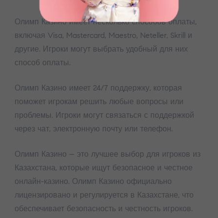
Олимп Казино имеет несколько способов оплаты,
включая Visa, Mastercard, Maestro, Neteller, Skrill и
другие. Игроки могут выбрать удобный для них
способ оплаты.
Олимп Казино имеет 24/7 поддержку, которая
поможет игрокам решить любые вопросы или
проблемы. Игроки могут связаться с поддержкой
через чат, электронную почту или телефон.
Олимп Казино – это лучшее выбор для игроков из
Казахстана, которые ищут безопасное и честное
онлайн-казино. Олимп Казино официально
лицензировано и регулируется в Казахстане, что
обеспечивает безопасность и честность игроков.