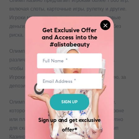
Олимп Казино предлагает игрокам более 1 000 игр,
включая слоты, карточные игры, рулетку и другие.
Игроки могут играть на деньги или на тестовые
деньги, что позволяет им попробовать игры без
Get Exclusive Offer
риска.
and Access into the
#alistabeauty
Олимп Казино также предлагает игрокам
различные бонусы и программы лояльности,
чтобы помочь им увеличить свои выигрыши.
Игроки могут получать бонусы за регистрацию, за
депозит и за участие в турнирах.
Олимп Казино имеет мобильное приложение,
SIGN UP
которое позволяет игрокам играть на смартфоне
или планшете. Мобильное приложение доступно
Sign up and get exclusive
для скачивания на официальном сайте Олимп
offer*
Казино.