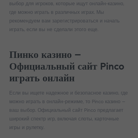
выбор для игроков, которые ищут онлайн-казино,
где можно играть в различных играх. Мы
рекомендуем вам зарегистрироваться и начать
играть, если вы не сделали этого еще.
Пинко казино –
Официальный сайт Pinco
играть онлайн
Если вы ищете надежное и безопасное казино, где
можно играть в онлайн-режиме, то Pinco казино –
ваш выбор. Официальный сайт Pinco предлагает
широкий спектр игр, включая слоты, карточные
игры и рулетку.