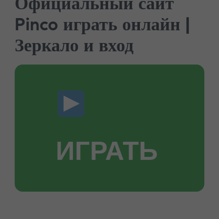
Официальный сайт
Pinco играть онлайн |
Зеркало и вход
ИГРАТЬ