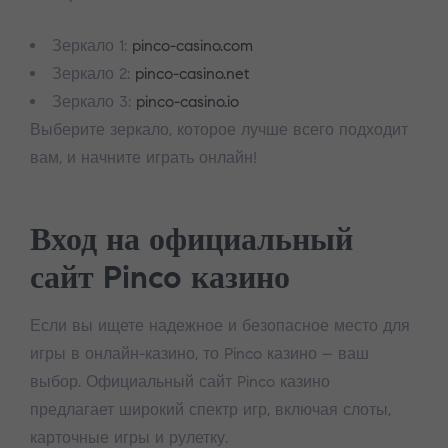
Зеркало 1:
pinco-casino.com
Зеркало 2:
pinco-casino.net
Зеркало 3:
pinco-casino.io
Выберите зеркало, которое лучше всего подходит
вам, и начните играть онлайн!
Вход на официальный
сайт Pinco казино
Если вы ищете надежное и безопасное место для
игры в онлайн-казино, то Pinco казино – ваш
выбор. Официальный сайт Pinco казино
предлагает широкий спектр игр, включая слоты,
карточные игры и рулетку.