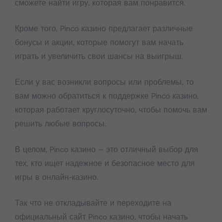
сможете найти игру, которая вам понравится.
Кроме того, Pinco казино предлагает различные
бонусы и акции, которые помогут вам начать
играть и увеличить свои шансы на выигрыш.
Если у вас возникли вопросы или проблемы, то
вам можно обратиться к поддержке Pinco казино,
которая работает круглосуточно, чтобы помочь вам
решить любые вопросы.
В целом, Pinco казино – это отличный выбор для
тех, кто ищет надежное и безопасное место для
игры в онлайн-казино.
Так что не откладывайте и переходите на
официальный сайт Pinco казино, чтобы начать