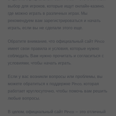
выбор для игроков, которые ищут онлайн-казино,
где можно играть в различных играх. Мы
рекомендуем вам зарегистрироваться и начать
играть, если вы не сделали этого еще.
Обратите внимание, что официальный сайт Pinco
имеет свои правила и условия, которые нужно
соблюдать. Вам нужно прочитать и согласиться с
условиями, чтобы начать играть.
Если у вас возникли вопросы или проблемы, вы
можете обратиться к поддержке Pinco, которая
работает круглосуточно, чтобы помочь вам решить
любые вопросы.
В целом, официальный сайт Pinco – это отличный