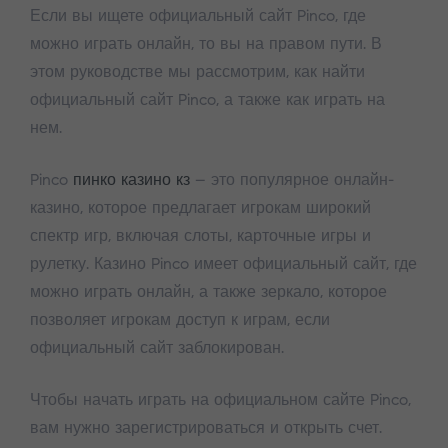
Если вы ищете официальный сайт Pinco, где
можно играть онлайн, то вы на правом пути. В
этом руководстве мы рассмотрим, как найти
официальный сайт Pinco, а также как играть на
нем.
Pinco
пинко казино кз
– это популярное онлайн-
казино, которое предлагает игрокам широкий
спектр игр, включая слоты, карточные игры и
рулетку. Казино Pinco имеет официальный сайт, где
можно играть онлайн, а также зеркало, которое
позволяет игрокам доступ к играм, если
официальный сайт заблокирован.
Чтобы начать играть на официальном сайте Pinco,
вам нужно зарегистрироваться и открыть счет.