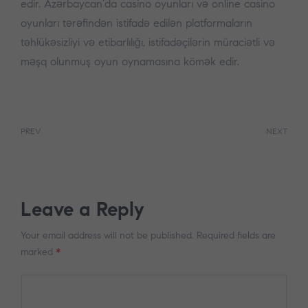
edir. Azərbaycan’da casino oyunları və online casino
oyunları tərəfindən istifadə edilən platformaların
təhlükəsizliyi və etibarlılığı, istifadəçilərin müraciətli və
məşq olunmuş oyun oynamasına kömək edir.
PREV
NEXT
Leave a Reply
Your email address will not be published.
Required fields are
marked
*