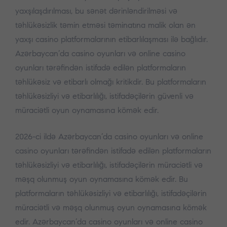
yaxşılaşdırılması, bu sənət dərinləndirilməsi və
təhlükəsizlik təmin etməsi təminatına malik olan ən
yaxşı casino platformalarının etibarlılaşması ilə bağlıdır.
Azərbaycan’da casino oyunları və online casino
oyunları tərəfindən istifadə edilən platformaların
təhlükəsiz və etibarlı olmağı kritikdir. Bu platformaların
təhlükəsizliyi və etibarlılığı, istifadəçilərin güvenli və
müraciətli oyun oynamasına kömək edir.
2026-ci ildə Azərbaycan’da casino oyunları və online
casino oyunları tərəfindən istifadə edilən platformaların
təhlükəsizliyi və etibarlılığı, istifadəçilərin müraciətli və
məşq olunmuş oyun oynamasına kömək edir. Bu
platformaların təhlükəsizliyi və etibarlılığı, istifadəçilərin
müraciətli və məşq olunmuş oyun oynamasına kömək
edir. Azərbaycan’da casino oyunları və online casino