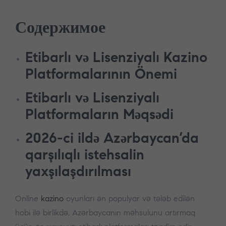
Содержимое
Etibarlı və Lisenziyalı Kazino
Platformalarının Önemi
Etibarlı və Lisenziyalı
Platformaların Məqsədi
2026-ci ildə Azərbaycan’da
qarşılıqlı istehsalin
yaxşılaşdırılması
Online
kazino
oyunları ən populyar və tələb edilən
hobi ilə birlikdə, Azərbaycanın məhsulunu artırmaq