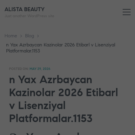
ALISTA BEAUTY
M
Just another WordPress site
Home
>
Blog
>
n Yax Azrbaycan Kazinolar 2026 Etibarl v Lisenziyal
Platformalar.1153
POSTED ON:
MAY 29, 2026
n Yax Azrbaycan
Kazinolar 2026 Etibarl
v Lisenziyal
Platformalar.1153