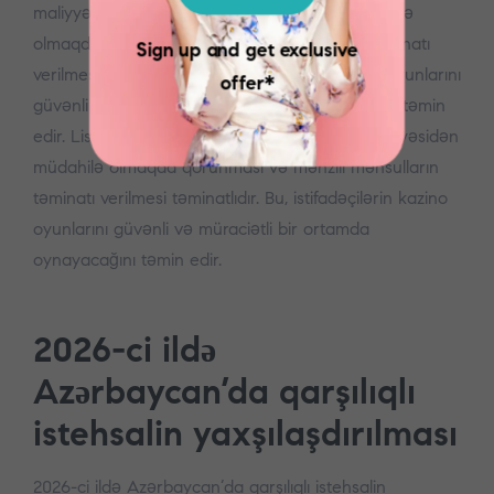
maliyyəsidən və mənzili məhsullarından müdahilə
olmaqda qorunması və mənzili məhsulların təminatı
Sign up and get exclusive
verilmesi təminatlıdır. Bu, istifadəçilərin kazino oyunlarını
offer*
güvənli və müraciətli bir ortamda oynayacağını təmin
edir. Lisenziyalı platformalar, istifadəçilərin maliyyəsidən
müdahilə olmaqda qorunması və mənzili məhsulların
təminatı verilmesi təminatlıdır. Bu, istifadəçilərin kazino
oyunlarını güvənli və müraciətli bir ortamda
oynayacağını təmin edir.
2026-ci ildə
Azərbaycan’da qarşılıqlı
istehsalin yaxşılaşdırılması
2026-ci ildə Azərbaycan’da qarşılıqlı istehsalin