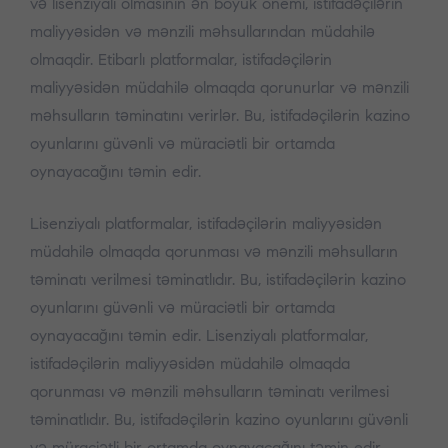
və lisenziyalı olmasının ən böyük önemi, istifadəçilərin
maliyyəsidən və mənzili məhsullarından müdahilə
olmaqdir. Etibarlı platformalar, istifadəçilərin
maliyyəsidən müdahilə olmaqda qorunurlar və mənzili
məhsulların təminatını verirlər. Bu, istifadəçilərin kazino
oyunlarını güvənli və müraciətli bir ortamda
oynayacağını təmin edir.
Lisenziyalı platformalar, istifadəçilərin maliyyəsidən
müdahilə olmaqda qorunması və mənzili məhsulların
təminatı verilmesi təminatlıdır. Bu, istifadəçilərin kazino
oyunlarını güvənli və müraciətli bir ortamda
oynayacağını təmin edir. Lisenziyalı platformalar,
istifadəçilərin maliyyəsidən müdahilə olmaqda
qorunması və mənzili məhsulların təminatı verilmesi
təminatlıdır. Bu, istifadəçilərin kazino oyunlarını güvənli
və müraciətli bir ortamda oynayacağını təmin edir.