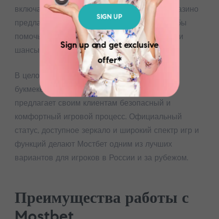
включая слоты, карточные игры и рулетку. Казино
SIGN UP
предлагает множество бонусов и акций, чтобы
помочь игрокам начать игру и увеличить свои
Sign up and get exclusive
шансы на выигрыш.
offer*
В целом, Мостбет – это официальный сайт
букмекерской конторы и казино, который
предлагает своим клиентам безопасный и
комфортный игровой процесс. Официальный
статус, доступное зеркало и широкий спектр игр и
функций делают Мостбет одним из лучших
вариантов для игроков в России и за рубежом.
Преимущества работы с
Mostbet