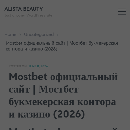
ALISTA BEAUTY
M
Just another WordPress site
Home
>
Uncategorized
>
Mostbet официальный сайт | Мостбет букмекерская
контора и казино (2026)
POSTED ON:
JUNE 8, 2026
Mostbet официальный
сайт | Мостбет
букмекерская контора
и казино (2026)