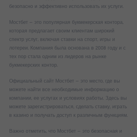
безопасно и эффективно использовать их услуги.
Мостбет – это популярная букмекерская контора,
которая предлагает своим клиентам широкий
спектр услуг, включая ставки на спорт, игры и
лотереи. Компания была основана в 2008 году и с
тех пор стала одним из лидеров на рынке
букмекерских контор.
Официальный сайт Мостбет – это место, где вы
можете найти все необходимые информацию о
компании, ее услугах и условиях работы. Здесь вы
можете зарегистрироваться, сделать ставку, играть
в казино и получать доступ к различным функциям.
Важно отметить, что Мостбет – это безопасная и