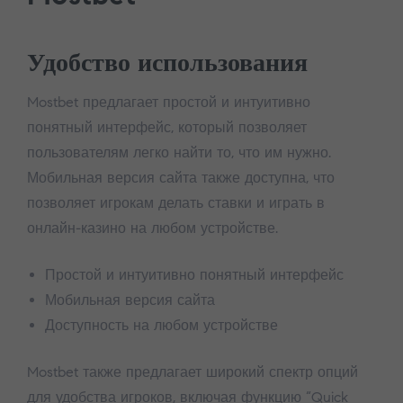
Удобство использования
Mostbet предлагает простой и интуитивно
понятный интерфейс, который позволяет
пользователям легко найти то, что им нужно.
Мобильная версия сайта также доступна, что
позволяет игрокам делать ставки и играть в
онлайн-казино на любом устройстве.
Простой и интуитивно понятный интерфейс
Мобильная версия сайта
Доступность на любом устройстве
Mostbet также предлагает широкий спектр опций
для удобства игроков, включая функцию “Quick