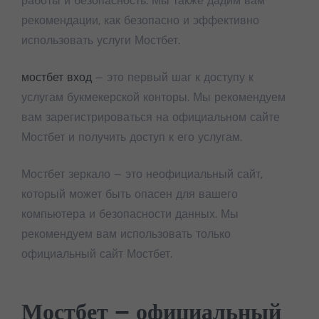
работы и безопасность. Мы также дадим вам
рекомендации, как безопасно и эффективно
использовать услуги Мостбет.
мостбет вход
– это первый шаг к доступу к
услугам букмекерской конторы. Мы рекомендуем
вам зарегистрироваться на официальном сайте
Мостбет и получить доступ к его услугам.
Мостбет зеркало – это неофициальный сайт,
который может быть опасен для вашего
компьютера и безопасности данных. Мы
рекомендуем вам использовать только
официальный сайт Мостбет.
Мостбет – официальный