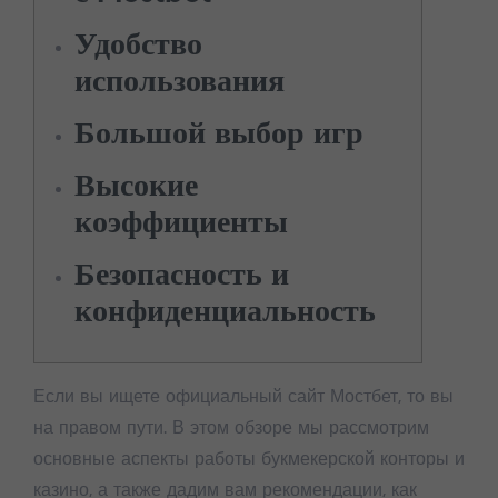
Удобство
использования
Большой выбор игр
Высокие
коэффициенты
Безопасность и
конфиденциальность
Если вы ищете официальный сайт Мостбет, то вы
на правом пути. В этом обзоре мы рассмотрим
основные аспекты работы букмекерской конторы и
казино, а также дадим вам рекомендации, как