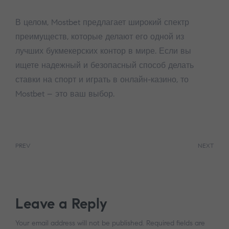
В целом, Mostbet предлагает широкий спектр
преимуществ, которые делают его одной из
лучших букмекерских контор в мире. Если вы
ищете надежный и безопасный способ делать
ставки на спорт и играть в онлайн-казино, то
Mostbet – это ваш выбор.
PREV
NEXT
Leave a Reply
Your email address will not be published.
Required fields are