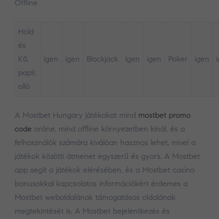
Offline
Hold
és
Kő,
igen
igen
Blackjack
igen
igen
Poker
igen
papír,
olló
A Mostbet Hungary játékokat mind
mostbet promo
code
online, mind offline környezetben kínál, és a
felhasználók számára kiválóan hasznos lehet, mivel a
játékok közötti átmenet egyszerű és gyors. A Mostbet
app segít a játékok elérésében, és a Mostbet casino
bonusokkal kapcsolatos információkért érdemes a
Mostbet weboldalának támogatásos oldalának
megtekintését is. A Mostbet bejelentkezés és