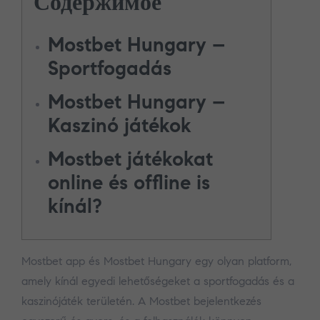
Содержимое
Mostbet Hungary –
Sportfogadás
Mostbet Hungary –
Kaszinó játékok
Mostbet játékokat
online és offline is
kínál?
Mostbet app és Mostbet Hungary egy olyan platform,
amely kínál egyedi lehetőségeket a sportfogadás és a
kaszinójáték területén. A Mostbet bejelentkezés