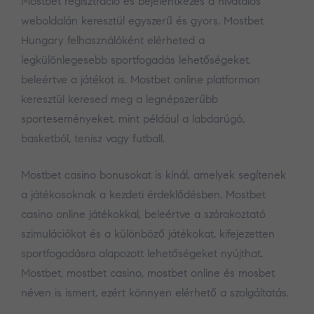
Mostbet regisztráció és bejelentkezés a hivatalos
weboldalán keresztül egyszerű és gyors. Mostbet
Hungary felhasználóként elérheted a
legkülönlegesebb sportfogadás lehetőségeket,
beleértve a játékot is. Mostbet online platformon
keresztül keresed meg a legnépszerűbb
sporteseményeket, mint például a labdarúgó,
basketból, tenisz vagy futball.
Mostbet casino bonusokat is kínál, amelyek segítenek
a játékosoknak a kezdeti érdeklődésben. Mostbet
casino online játékokkal, beleértve a szórakoztató
szimulációkot és a különböző játékokat, kifejezetten
sportfogadásra alapozott lehetőségeket nyújthat.
Mostbet, mostbet casino, mostbet online és mosbet
néven is ismert, ezért könnyen elérhető a szolgáltatás.