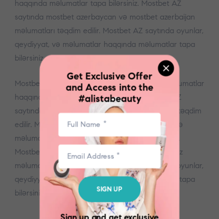
haqqında məlumatlar tapa bilərsiniz. Mostbet AZ
saytında mostbet azerbaycan və mostbet azerbaijan
məlumatları təqdim edilir. Mostbet AZ saytında oyunlar,
qeydiyyat, və məlumatlar haqqında məlumatlar tapa
bilərsiniz.
Get Exclusive Offer
Mostbet AZ saytında oyunlar, qeydiyyat, və məlumatlar
and Access into the
haqqında məlumatlar tapa bilərsiniz. Mostbet AZ
#alistabeauty
saytında mostbet az və mosbet az məlumatları təqdim
edilir. Mostbet AZ saytında oyunlar, qeydiyyat, və
məlumatlar haqqında məlumatlar tapa bilərsiniz.
Mostbet AZ saytında mostbet.com və mostbet.az
məlumatları təqdim edilir. Mostbet AZ saytında oyunlar,
qeydiyyat, və məlumatlar haqqında məlumatlar tapa
SIGN UP
bilərsiniz.
Sign up and get exclusive