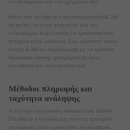
των δεδομένων και των χρημάτων σας.
Εκτός από την άδεια, η κρυπτογράφηση SSL 256-
bit πρέπει να είναι ενεργή σε όλη την
πλατφόρμα. Χωρίς αυτήν, τα προσωπικά σας
στοιχεία είναι ευάλωτα. Ένα αξιόπιστο casino
επίσης διαθέτει συμμόρφωση με τα πρότυπα
Responsible Gaming, προσφέροντας όρια
κατάθεσης και αυτο-αποκλεισμό.
Μέθοδοι πληρωμής και
ταχύτητα ανάληψης
Η επιλογή των payment methods είναι βασική.
Στο 2026 οι ελληνογενείς παίκτες προτιμούν
μεταφορές μέσω τραπεζικού λογαριασμού,