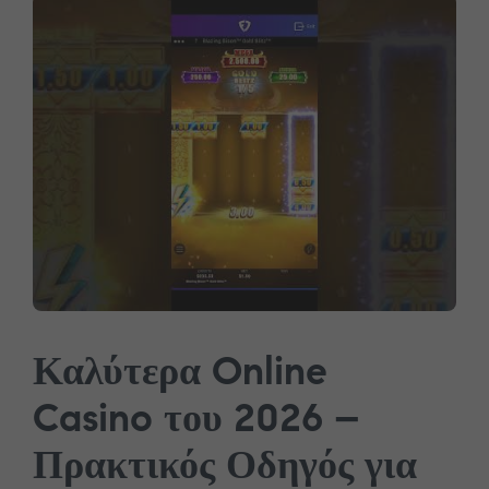
Καλύτερα Online
Casino του 2026 –
Πρακτικός Οδηγός για