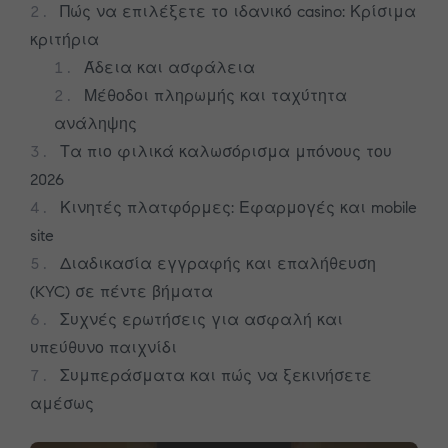
Πώς να επιλέξετε το ιδανικό casino: Κρίσιμα
κριτήρια
Άδεια και ασφάλεια
Μέθοδοι πληρωμής και ταχύτητα
ανάληψης
Τα πιο φιλικά καλωσόρισμα μπόνους του
2026
Κινητές πλατφόρμες: Εφαρμογές και mobile
site
Διαδικασία εγγραφής και επαλήθευση
(KYC) σε πέντε βήματα
Συχνές ερωτήσεις για ασφαλή και
υπεύθυνο παιχνίδι
Συμπεράσματα και πώς να ξεκινήσετε
αμέσως