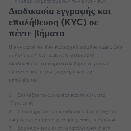
συμπεριλαμβανομένων των ελληνικών.
Διαδικασία εγγραφής και
επαλήθευση (KYC) σε
πέντε βήματα
Η εγγραφή σε ένα καλοσχεδιασμένο casino δεν
πρέπει να είναι μακρά ή πολύπλοκη.
Ακολουθήστε τα παρακάτω βήματα για να
ολοκληρώσετε την εγγραφή και την
επαλήθευση:
Επιλέξτε το casino και κάντε κλικ στο
“Εγγραφή”.
Συμπληρώστε τα προσωπικά σας στοιχεία:
όνομα, ημερομηνία γέννησης, email, τηλέφωνο.
Δημιουργήστε έναν ασφαλή κωδικό και