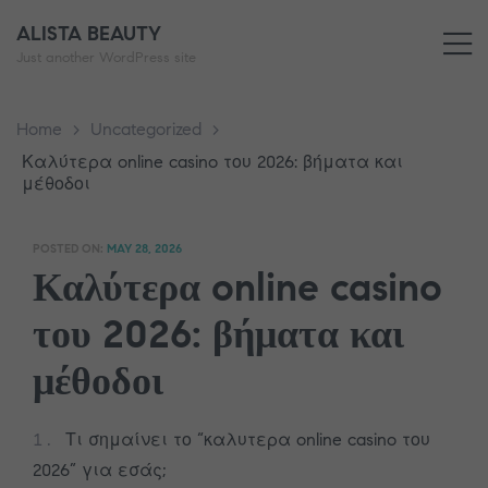
ALISTA BEAUTY
M
Just another WordPress site
Home
>
Uncategorized
>
Καλύτερα online casino του 2026: βήματα και
μέθοδοι
POSTED ON:
MAY 28, 2026
Καλύτερα online casino
του 2026: βήματα και
μέθοδοι
Τι σημαίνει το “καλυτερα online casino του
2026” για εσάς;