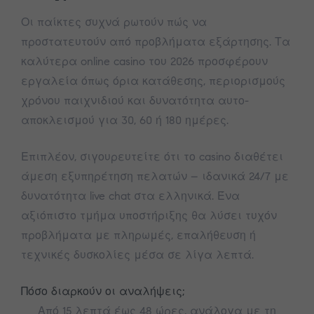
Οι παίκτες συχνά ρωτούν πώς να
προστατευτούν από προβλήματα εξάρτησης. Τα
καλύτερα online casino του 2026 προσφέρουν
εργαλεία όπως όρια κατάθεσης, περιορισμούς
χρόνου παιχνιδιού και δυνατότητα αυτο-
αποκλεισμού για 30, 60 ή 180 ημέρες.
Επιπλέον, σιγουρευτείτε ότι το casino διαθέτει
άμεση εξυπηρέτηση πελατών – ιδανικά 24/7 με
δυνατότητα live chat στα ελληνικά. Ένα
αξιόπιστο τμήμα υποστήριξης θα λύσει τυχόν
προβλήματα με πληρωμές, επαλήθευση ή
τεχνικές δυσκολίες μέσα σε λίγα λεπτά.
Πόσο διαρκούν οι αναλήψεις;
Από 15 λεπτά έως 48 ώρες, ανάλογα με τη