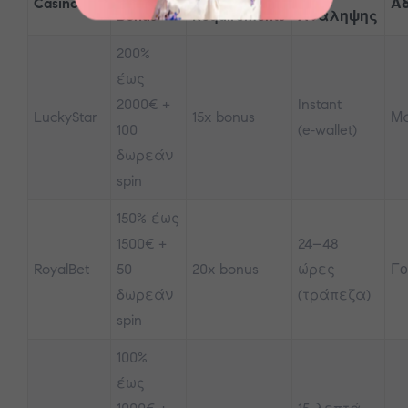
Casino
Ά
Bonus
Requirements
Ανάληψης
200%
έως
2000€ +
Instant
LuckyStar
15x bonus
Μ
100
(e‑wallet)
δωρεάν
spin
150% έως
1500€ +
24–48
RoyalBet
50
20x bonus
ώρες
Γ
δωρεάν
(τράπεζα)
spin
100%
έως