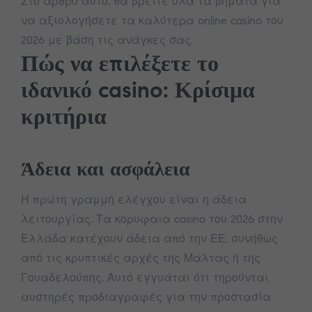
Στο άρθρο αυτό, θα βρείτε όλα τα βήματα για
να αξιολογήσετε τα καλύτερα online casino του
2026 με βάση τις ανάγκες σας.
Πώς να επιλέξετε το
ιδανικό casino: Κρίσιμα
κριτήρια
Άδεια και ασφάλεια
Η πρώτη γραμμή ελέγχου είναι η άδεια
λειτουργίας. Τα κορυφαία casino του 2026 στην
Ελλάδα κατέχουν άδεια από την ΕΕ, συνήθως
από τις κρυπτικές αρχές της Μάλτας ή της
Γουαδελούπης. Αυτό εγγυάται ότι τηρούνται
αυστηρές προδιαγραφές για την προστασία