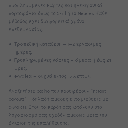
προπληρωμένες κάρτες και ηλεκτρονικά
πορτοφόλια όπως το Skrill ή το Neteller. Κάθε
μέθοδος έχει διαφορετικό χρόνο
επεξεργασίας.
Τραπεζική κατάθεση – 1–2 εργάσιμες
ημέρες.
Προπληρωμένες κάρτες – άμεσα ή έως 24
ώρες.
e‑wallets – συχνά εντός 15 λεπτών.
Αναζητήστε casino που προσφέρουν “instant
payouts” – δηλαδή άμεσες εκταμιεύσεις με
e‑wallets. Έτσι, τα κέρδη σας φτάνουν στο
λογαριασμό σας σχεδόν αμέσως μετά την
έγκριση της επαλήθευσης.