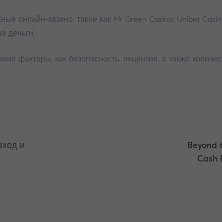
ые онлайн-казино, такие как Mr Green Casino, Unibet Casin
а деньги.
кие факторы, как безопасность, лицензия, а также количес
вход и
Beyond t
Cash P