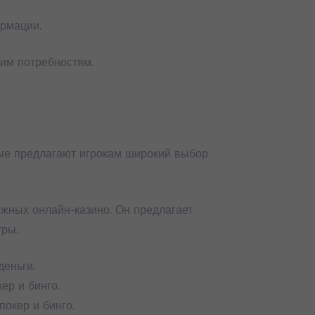
ормации.
шим потребностям.
рые предлагают игрокам широкий выбор
ежных онлайн-казино. Он предлагает
гры.
деньги.
ер и бинго.
покер и бинго.