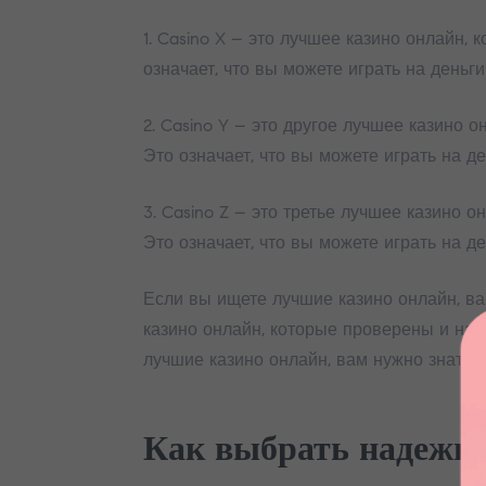
1. Casino X – это лучшее казино онлайн,
означает, что вы можете играть на деньг
2. Casino Y – это другое лучшее казино 
Это означает, что вы можете играть на д
3. Casino Z – это третье лучшее казино 
Это означает, что вы можете играть на д
Если вы ищете лучшие казино онлайн, ва
казино онлайн, которые проверены и над
лучшие казино онлайн, вам нужно знать,
Как выбрать надежно