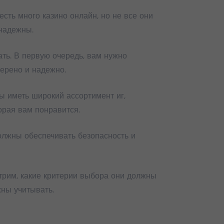
есть много казино онлайн, но не все они
надежны.
ть. В первую очередь, вам нужно
верено и надежно.
ы иметь широкий ассортимент иг,
торая вам понравится.
олжны обеспечивать безопасность и
трим, какие критерии выбора они должны
жны учитывать.