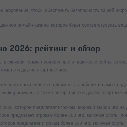
SL-шифрование, чтобы обеспечить безопасность вашей инф
дежное онлайн-казино, которое будет соответствовать ва
о 2026: рейтинг и обзор
мы включили только проверенные и надежные сайты, кото
втоматы и другие азартные игры.
no.com, который является одним из старейших и самых над
eading providers, а также покер, бинго и другие азартные и
о 2026, которое предлагает игрокам широкий выбор игр на 
орое предлагает игрокам более 800 игр, включая слоты, пок
которое предлагает игрокам более 500 игр, включая слоты, 