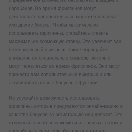
определенное количество бесплатных вращений
барабанов. Во время фриспинов могут
действовать дополнительные множители выплат
или другие бонусы. Чтобы максимально
использовать фриспины, старайтесь ставить
максимально возможную ставку. Это увеличит ваш
потенциальный выигрыш. Также обращайте
внимание на специальные символы, которые
могут появляться во время фриспинов. Они могут
принести вам дополнительные выигрыши или
активировать новые бонусные функции.
Не упускайте возможность использовать
фриспины, которые предлагаются онлайн-казино в
качестве бонусов за регистрацию или депозит. Это
отличный способ познакомиться с новым слотом и
попробовать свои силы без риска потерять