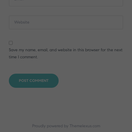
Save my name, email, and website in this browser for the next
time I comment.
POST COMMENT
Proudly powered by Themelexus.com