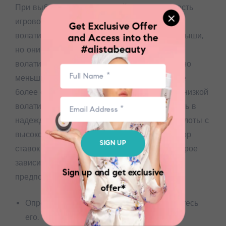
При выборе ставок учитывайте волатильность
игрового автомата. Слоты с высокой
Get Exclusive Offer
волатильностью предлагают большие выигрыши,
and Access into the
#alistabeauty
но они реже выпадают. Слоты с низкой
волатильностью предлагают более частые, но
меньшие выигрыши. Если вы предпочитаете
более стабильную игру, выбирайте слоты с низкой
волатильностью. Если же вы готовы рискнуть в
надежде на крупный выигрыш, выбирайте слоты с
высокой волатильностью. Помните, что выбор
SIGN UP
ставок – это индивидуальное решение, которое
зависит от вашего бюджета, стиля игры и
Sign up and get exclusive
предпочтений.
offer*
Определите свой бюджет и придерживайтесь
его.