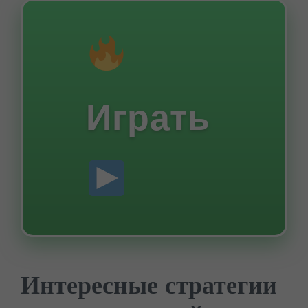
Играть
Интересные стратегии