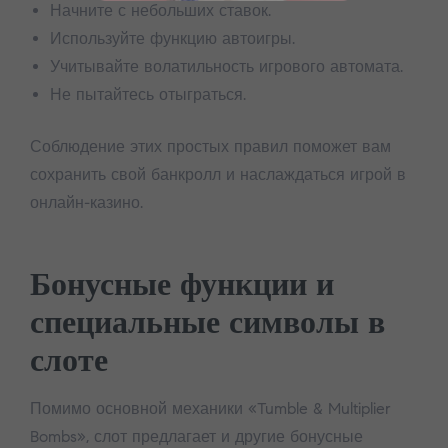
Начните с небольших ставок.
Используйте функцию автоигры.
Учитывайте волатильность игрового автомата.
Не пытайтесь отыграться.
Соблюдение этих простых правил поможет вам
сохранить свой банкролл и наслаждаться игрой в
онлайн-казино.
Бонусные функции и
специальные символы в
слоте
Помимо основной механики «Tumble & Multiplier
Bombs», слот предлагает и другие бонусные