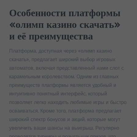
Особенности платформы
«олимп казино скачать»
и её преимущества
Платформа, доступная через «олимп казино
скачать», предлагает широкий выбор игровых
автоматов, включая представленный нами слот с
карамельным королевством. Одним из главных
преимуществ платформы является удобный и
интуитивно понятный интерфейс, который
позволяет легко находить любимые игры и быстро
осваиваться. Кроме того, платформа предлагает
широкий спектр бонусов и акций, которые могут
увеличить ваши шансы на выигрыш. Регулярно
проводятся турниры и розыгрыши призов, что