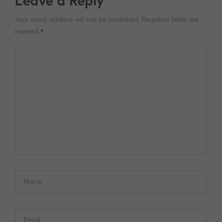
Leave a Reply
Your email address will not be published.
Required fields are
marked
*