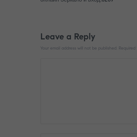
Leave a Reply
Your email address will not be published.
Required 