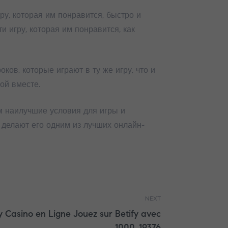
ру, которая им понравится, быстро и
и игру, которая им понравится, как
ков, которые играют в ту же игру, что и
ой вместе.
ам наилучшие условия для игры и
 делают его одним из лучших онлайн-
NEXT
sino en Ligne Jouez sur Betify avec
1000 .19376