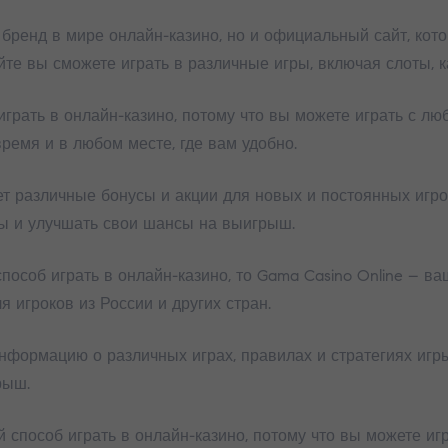
 бренд в мире онлайн-казино, но и официальный сайт, кот
те вы сможете играть в различные игры, включая слоты, ка
грать в онлайн-казино, потому что вы можете играть с любо
время и в любом месте, где вам удобно.
ет различные бонусы и акции для новых и постоянных игро
ры и улучшать свои шансы на выигрыш.
особ играть в онлайн-казино, то Gama Casino Online – в
я игроков из России и других стран.
информацию о различных играх, правилах и стратегиях игр
рыш.
 способ играть в онлайн-казино, потому что вы можете игр