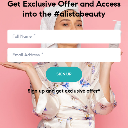
Get Exclusive Offer and Access
ного сайта Gama Casino Online
into the #alistabeauty
еет несколько преимуществ, которые делают его привлекат
что означает, что ваша личная информация и деньги будут
o Online предлагает вам широкий выбор игр, включая слот
орая соответствует вашим предпочтениям и интересам.
кже предлагает вам различные бонусы и акции, которые мо
SIGN UP
 можете играть дольше и получать больше удовольствия от 
Sign up and get exclusive offer*
Online – это отличный выбор для игроков, которые ищут 