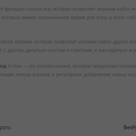
ет функцию поиска игр, которая позволяет игрокам найти иг
, которые имеют ограниченное время для игры и хотят найт
иска игроков, которая позволяет игрокам найти других игро
г с другом, делиться опытом и советами, и насладиться игр
код
Online – это онлайн-казино, которое предлагает игрок
ункция поиска игроков и регулярное добавление новых игр
рать
Betify Ca