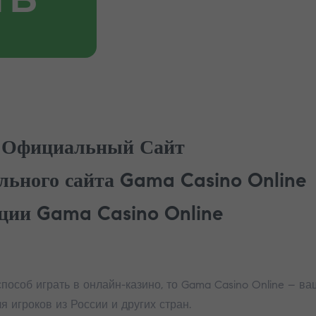
– Официальный Сайт
ьного сайта Gama Casino Online
ции Gama Casino Online
особ играть в онлайн-казино, то Gama Casino Online – в
я игроков из России и других стран.