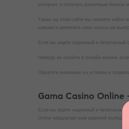
интернет, и получать различные бонусы и
Также, на этом сайте вы сможете найти 
навыки и увеличить свои шансы на выиг
Если вы ищете надежный и безопасный сп
Никогда не играйте в онлайн-казино, если
Обратите внимание на условия и правила 
Gama Casino Online
Если вы ищете надежный и безопасный сп
Online предлагает вам широкий выбор игр