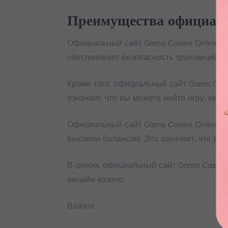
Преимущества официаль
Официальный сайт Gama Casino Online им
обеспечивает безопасность транзакций, 
Кроме того, официальный сайт Gama Casin
означает, что вы можете найти игру, кот
Официальный сайт Gama Casino Online та
высоким балансом. Это означает, что вы
В целом, официальный сайт Gama Casino 
онлайн-казино.
Важно!