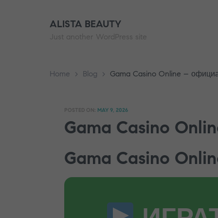
ALISTA BEAUTY
Just another WordPress site
Home
>
Blog
>
Gama Casino Online – официа
POSTED ON:
MAY 9, 2026
Gama Casino Onlin
Gama Casino Onli
ИГРА