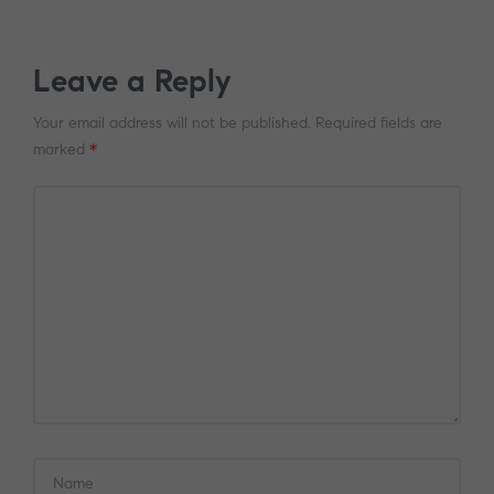
Leave a Reply
Your email address will not be published.
Required fields are
marked
*