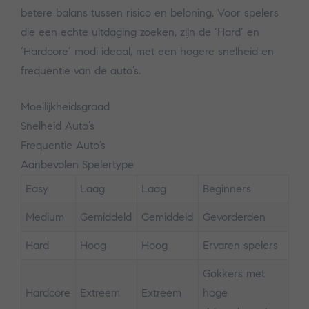
betere balans tussen risico en beloning. Voor spelers
die een echte uitdaging zoeken, zijn de ‘Hard’ en
‘Hardcore’ modi ideaal, met een hogere snelheid en
frequentie van de auto’s.
Moeilijkheidsgraad
Snelheid Auto’s
Frequentie Auto’s
Aanbevolen Spelertype
Easy
Laag
Laag
Beginners
Medium
Gemiddeld
Gemiddeld
Gevorderden
Hard
Hoog
Hoog
Ervaren spelers
Gokkers met
Hardcore
Extreem
Extreem
hoge