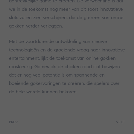
aantrekkelijke game te creëren. De verwachting is dat
we in de toekomst nog meer van dit soort innovatieve
slots zullen zien verschijnen, die de grenzen van online
gokken verder verleggen.
Met de voortdurende ontwikkeling van nieuwe
technologieën en de groeiende vraag naar innovatieve
entertainment, lijkt de toekomst van online gokken
rooskleurig. Games als de chicken road slot bewijzen
dat er nog veel potentie is om spannende en
boeiende gokervaringen te creëren, die spelers over
de hele wereld kunnen bekoren.
PREV
NEXT