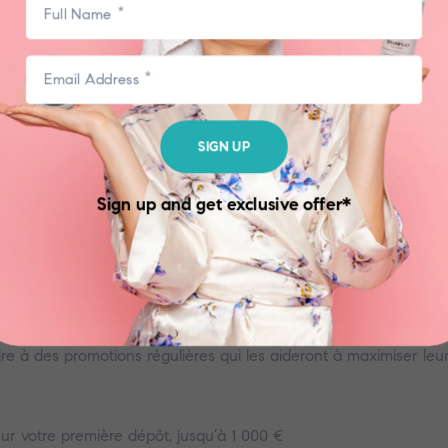
envenue est valable pour une période limitée, généralement 7 jo
 est important de vérifier les conditions du bonus pour vous assure
 en ligne Julius est un excellent moyen pour les nouveaux jou
. Il est important de noter les conditions du bonus et de l’utili
SIGN UP
fonctionnalités du casino en ligne Julius, n’hésitez pas à vous i
Sign up and get exclusive offer*
 pour les joueurs
e à des promotions régulières qui les aideront à maximiser leur
r votre première dépôt, jusqu’à 1 000 €