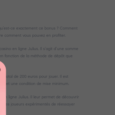
s qu’est-ce exactement ce bonus ? Comment
dre comment vous pouvez en profiter.
asino en ligne Julius. Il s’agit d’une somme
 en fonction de la méthode de dépôt que
 total de 200 euros pour jouer. Il est
mum et une condition de mise minimum.
 ligne Julius. Il leur permet de découvrir
 pour les joueurs expérimentés de réessayer