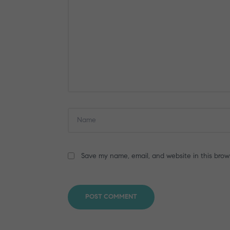
Save my name, email, and website in this brow
POST COMMENT