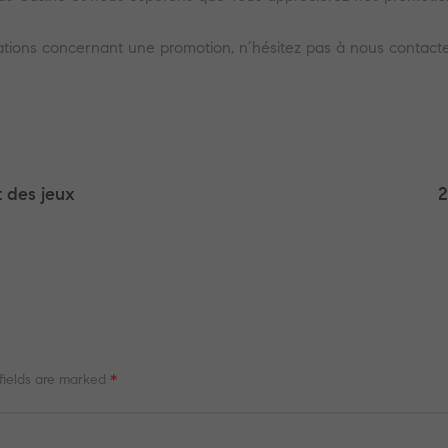
tions concernant une promotion, n’hésitez pas à nous contacte
2
fields are marked
*