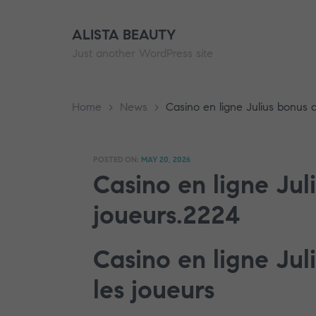
ALISTA BEAUTY
Just another WordPress site
Home
>
News
>
Casino en ligne Julius bonus 
POSTED ON:
MAY 20, 2026
Casino en ligne Jul
joueurs.2224
Casino en ligne Ju
les joueurs