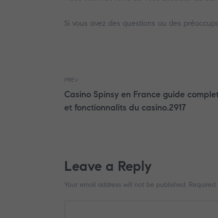
Si vous avez des questions ou des préoccupa
PREV
Casino Spinsy en France guide complet des jeux
et fonctionnalits du casino.2917
Leave a Reply
Your email address will not be published.
Required 