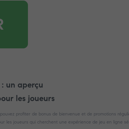
R
 : un aperçu
our les joueurs
 pouvez profiter de bonus de bienvenue et de promotions réguliè
 pour les joueurs qui cherchent une expérience de jeu en ligne s