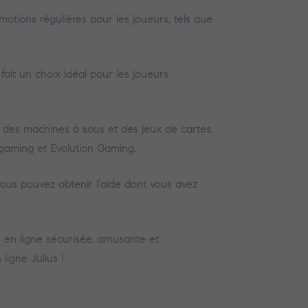
otions régulières pour les joueurs, tels que
fait un choix idéal pour les joueurs
, des machines à sous et des jeux de cartes.
ogaming et Evolution Gaming.
 vous pouvez obtenir l’aide dont vous avez
u en ligne sécurisée, amusante et
ligne Julius !