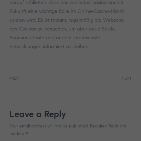
darauf schließen, dass das zodiacbet casino auch in
Zukunft eine wichtige Rolle im Online-Casino-Markt
spielen wird. Es ist ratsam, regelmäßig die Webseite
des Casinos zu besuchen, um über neue Spiele,
Bonusangebote und andere interessante
Entwicklungen informiert zu bleiben.
PREV
NEXT
Leave a Reply
Your email address will not be published.
Required fields are
marked
*