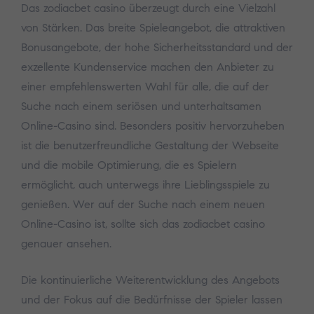
Das zodiacbet casino überzeugt durch eine Vielzahl
von Stärken. Das breite Spieleangebot, die attraktiven
Bonusangebote, der hohe Sicherheitsstandard und der
exzellente Kundenservice machen den Anbieter zu
einer empfehlenswerten Wahl für alle, die auf der
Suche nach einem seriösen und unterhaltsamen
Online-Casino sind. Besonders positiv hervorzuheben
ist die benutzerfreundliche Gestaltung der Webseite
und die mobile Optimierung, die es Spielern
ermöglicht, auch unterwegs ihre Lieblingsspiele zu
genießen. Wer auf der Suche nach einem neuen
Online-Casino ist, sollte sich das zodiacbet casino
genauer ansehen.
Die kontinuierliche Weiterentwicklung des Angebots
und der Fokus auf die Bedürfnisse der Spieler lassen