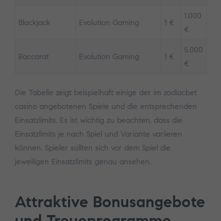
1.000
Blackjack
Evolution Gaming
1 €
€
5.000
Baccarat
Evolution Gaming
1 €
€
Die Tabelle zeigt beispielhaft einige der im zodiacbet
casino angebotenen Spiele und die entsprechenden
Einsatzlimits. Es ist wichtig zu beachten, dass die
Einsatzlimits je nach Spiel und Variante variieren
können. Spieler sollten sich vor dem Spiel die
jeweiligen Einsatzlimits genau ansehen.
Attraktive Bonusangebote
und Treueprogramme