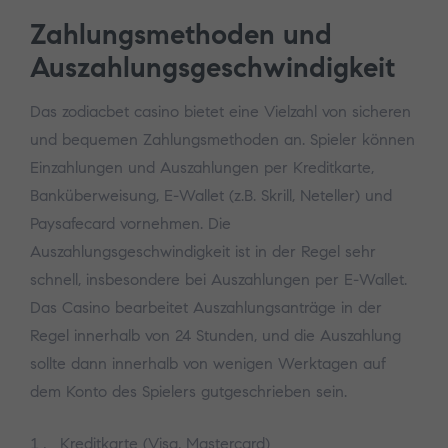
Zahlungsmethoden und
Auszahlungsgeschwindigkeit
Das zodiacbet casino bietet eine Vielzahl von sicheren
und bequemen Zahlungsmethoden an. Spieler können
Einzahlungen und Auszahlungen per Kreditkarte,
Banküberweisung, E-Wallet (z.B. Skrill, Neteller) und
Paysafecard vornehmen. Die
Auszahlungsgeschwindigkeit ist in der Regel sehr
schnell, insbesondere bei Auszahlungen per E-Wallet.
Das Casino bearbeitet Auszahlungsanträge in der
Regel innerhalb von 24 Stunden, und die Auszahlung
sollte dann innerhalb von wenigen Werktagen auf
dem Konto des Spielers gutgeschrieben sein.
Kreditkarte (Visa, Mastercard)