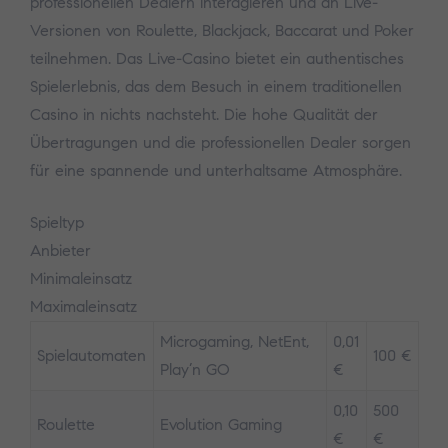
professionellen Dealern interagieren und an Live-
Versionen von Roulette, Blackjack, Baccarat und Poker
teilnehmen. Das Live-Casino bietet ein authentisches
Spielerlebnis, das dem Besuch in einem traditionellen
Casino in nichts nachsteht. Die hohe Qualität der
Übertragungen und die professionellen Dealer sorgen
für eine spannende und unterhaltsame Atmosphäre.
Spieltyp
Anbieter
Minimaleinsatz
Maximaleinsatz
Microgaming, NetEnt,
0,01
Spielautomaten
100 €
Play’n GO
€
0,10
500
Roulette
Evolution Gaming
€
€