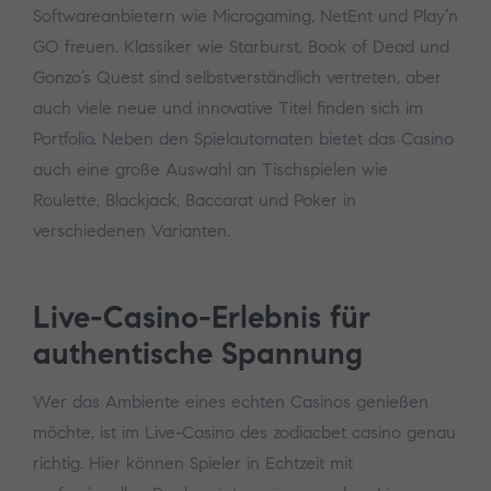
Softwareanbietern wie Microgaming, NetEnt und Play’n
GO freuen. Klassiker wie Starburst, Book of Dead und
Gonzo’s Quest sind selbstverständlich vertreten, aber
auch viele neue und innovative Titel finden sich im
Portfolio. Neben den Spielautomaten bietet das Casino
auch eine große Auswahl an Tischspielen wie
Roulette, Blackjack, Baccarat und Poker in
verschiedenen Varianten.
Live-Casino-Erlebnis für
authentische Spannung
Wer das Ambiente eines echten Casinos genießen
möchte, ist im Live-Casino des zodiacbet casino genau
richtig. Hier können Spieler in Echtzeit mit