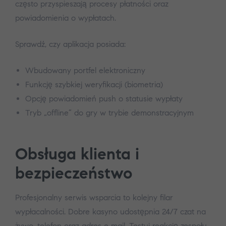
często przyspieszają procesy płatności oraz
powiadomienia o wypłatach.
Sprawdź, czy aplikacja posiada:
Wbudowany portfel elektroniczny
Funkcję szybkiej weryfikacji (biometria)
Opcję powiadomień push o statusie wypłaty
Tryb „offline” do gry w trybie demonstracyjnym
Obsługa klienta i
bezpieczeństwo
Profesjonalny serwis wsparcia to kolejny filar
wypłacalności. Dobre kasyno udostępnia 24/7 czat na
żywo, telefon oraz adres e‑mail. Testuj reakcję zespołu,