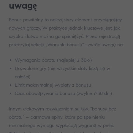
uwagę
Bonus powitalny to najczęstszy element przyciągający
nowych graczy. W praktyce jednak kluczowe jest, jak
szybko i łatwo można go spieniężyć. Przed rejestracją
przeczytaj sekcję „Warunki bonusu” i zwróć uwagę na:
Wymagania obrotu (najlepiej ≤ 30‑x)
Dozwolone gry (nie wszystkie sloty liczą się w
całości)
Limit maksymalnej wypłaty z bonusu
Czas obowiązywania bonusu (zwykle 7‑30 dni)
Innym ciekawym rozwiązaniem są tzw. “bonusy bez
obrotu” – darmowe spiny, które po spełnieniu
minimalnego wymogu wypłacają wygraną w pełni.