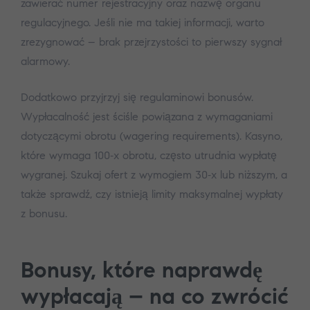
zawierać numer rejestracyjny oraz nazwę organu
regulacyjnego. Jeśli nie ma takiej informacji, warto
zrezygnować – brak przejrzystości to pierwszy sygnał
alarmowy.
Dodatkowo przyjrzyj się regulaminowi bonusów.
Wypłacalność jest ściśle powiązana z wymaganiami
dotyczącymi obrotu (wagering requirements). Kasyno,
które wymaga 100‑x obrotu, często utrudnia wypłatę
wygranej. Szukaj ofert z wymogiem 30‑x lub niższym, a
także sprawdź, czy istnieją limity maksymalnej wypłaty
z bonusu.
Bonusy, które naprawdę
wypłacają – na co zwrócić