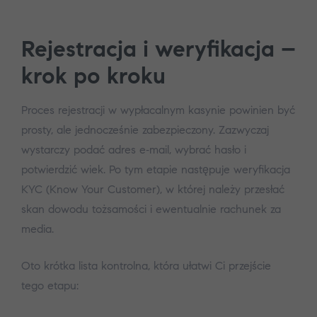
Rejestracja i weryfikacja –
krok po kroku
Proces rejestracji w wypłacalnym kasynie powinien być
prosty, ale jednocześnie zabezpieczony. Zazwyczaj
wystarczy podać adres e‑mail, wybrać hasło i
potwierdzić wiek. Po tym etapie następuje weryfikacja
KYC (Know Your Customer), w której należy przesłać
skan dowodu tożsamości i ewentualnie rachunek za
media.
Oto krótka lista kontrolna, która ułatwi Ci przejście
tego etapu: