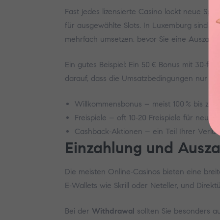
Fast jedes lizensierte Casino lockt neue Spi
für ausgewählte Slots. In Luxemburg sind s
mehrfach umsetzen, bevor Sie eine Auszahl
Ein gutes Beispiel: Ein 50 € Bonus mit 30‑fa
darauf, dass die Umsatzbedingungen nur für 
Willkommensbonus – meist 100 % bis zu 
Freispiele – oft 10‑20 Freispiele für neue S
Cashback‑Aktionen – ein Teil Ihrer Verlus
Einzahlung und Ausz
Die meisten Online‑Casinos bieten eine brei
E‑Wallets wie Skrill oder Neteller, und Direk
Bei der
Withdrawal
sollten Sie besonders a