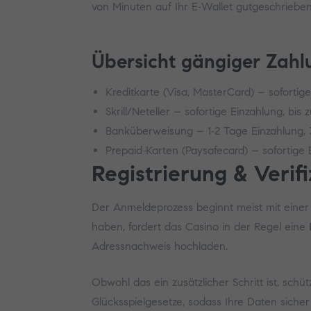
von Minuten auf Ihr E‑Wallet gutgeschrieb
Übersicht gängiger Zah
Kreditkarte (Visa, MasterCard) – sofortig
Skrill/Neteller – sofortige Einzahlung, bis
Banküberweisung – 1‑2 Tage Einzahlung,
Prepaid‑Karten (Paysafecard) – sofortige 
Registrierung & Verif
Der Anmeldeprozess beginnt meist mit einer 
haben, fordert das Casino in der Regel eine
Adressnachweis hochladen.
Obwohl das ein zusätzlicher Schritt ist, sch
Glücksspielgesetze, sodass Ihre Daten siche