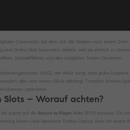
n digitales Casinospiel, bei dem sich die Walzen nach einem Dre
nd Online‑Slots besonders beliebt, weil sie einfach zu starten
 Grafiken, Soundeffekten und den möglichen hohen Gewinnen.
llszahlengenerator (RNG), der dafür sorgt, dass jedes Ergebnis 
, sondern alles vom reinen Glück abhängt. Trotzdem können Spi
winnchancen optimieren.
n Slots – Worauf achten?
 Sie zuerst auf die
Return to Player
-Rate (RTP) schauen. Ein hö
xemburg bieten viele lizensierte Online‑Casinos Slots mit einem