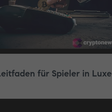
Leitfaden für Spieler in Lu