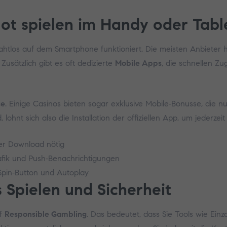
lot spielen im Handy oder Tabl
nahtlos auf dem Smartphone funktioniert. Die meisten Anbieter 
Zusätzlich gibt es oft dedizierte
Mobile Apps
, die schnellen Zu
ce
. Einige Casinos bieten sogar exklusive Mobile‑Bonusse, die n
 lohnt sich also die Installation der offiziellen App, um jederzeit
er Download nötig
afik und Push‑Benachrichtigungen
Spin‑Button und Autoplay
 Spielen und Sicherheit
uf
Responsible Gambling
. Das bedeutet, dass Sie Tools wie Einza