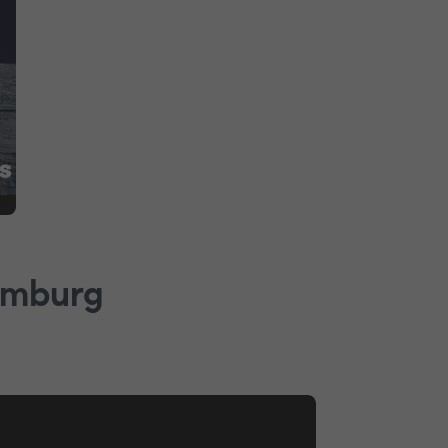
xemburg