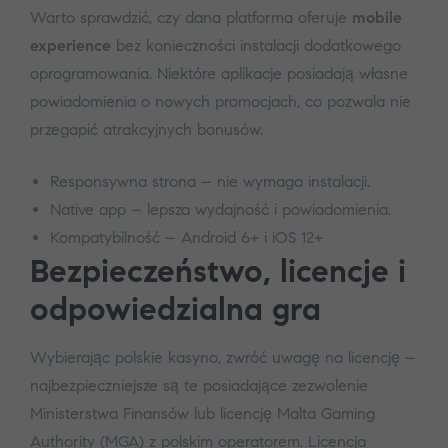
Warto sprawdzić, czy dana platforma oferuje
mobile
experience
bez konieczności instalacji dodatkowego
oprogramowania. Niektóre aplikacje posiadają własne
powiadomienia o nowych promocjach, co pozwala nie
przegapić atrakcyjnych bonusów.
Responsywna strona – nie wymaga instalacji.
Native app – lepsza wydajność i powiadomienia.
Kompatybilność – Android 6+ i iOS 12+
Bezpieczeństwo, licencje i
odpowiedzialna gra
Wybierając polskie kasyno, zwróć uwagę na licencję –
najbezpieczniejsze są te posiadające zezwolenie
Ministerstwa Finansów lub licencję Malta Gaming
Authority (MGA) z polskim operatorem. Licencja