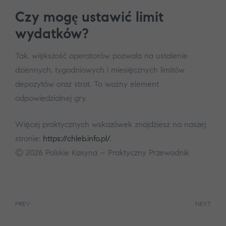
Czy mogę ustawić limit
wydatków?
Tak, większość operatorów pozwala na ustalenie
dziennych, tygodniowych i miesięcznych limitów
depozytów oraz strat. To ważny element
odpowiedzialnej gry.
Więcej praktycznych wskazówek znajdziesz na naszej
stronie:
https://chleb.info.pl/
.
© 2026 Polskie Kasyna – Praktyczny Przewodnik
PREV
NEXT