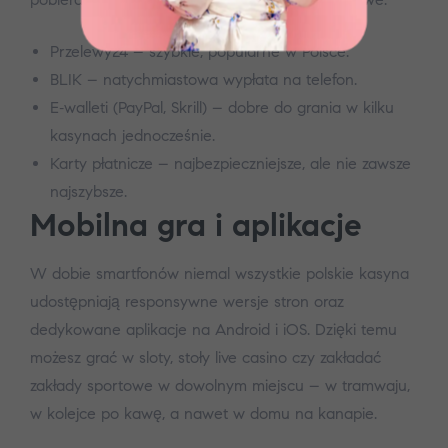
Przelewy24 – szybkie, popularne w Polsce.
BLIK – natychmiastowa wypłata na telefon.
E‑walleti (PayPal, Skrill) – dobre do grania w kilku
kasynach jednocześnie.
Karty płatnicze – najbezpieczniejsze, ale nie zawsze
najszybsze.
Mobilna gra i aplikacje
W dobie smartfonów niemal wszystkie polskie kasyna
udostępniają responsywne wersje stron oraz
dedykowane aplikacje na Android i iOS. Dzięki temu
możesz grać w sloty, stoły live casino czy zakładać
zakłady sportowe w dowolnym miejscu – w tramwaju,
w kolejce po kawę, a nawet w domu na kanapie.