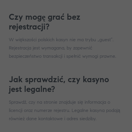
Czy mogę grać bez
rejestracji?
W większości polskich kasyn nie ma trybu „guest”.
Rejestracja jest wymagana, by zapewnić
bezpieczeństwo transakcji i spełnić wymogi prawne.
Jak sprawdzić, czy kasyno
jest legalne?
Sprawdź, czy na stronie znajduje się informacja o
licencji oraz numerze rejestru. Legalne kasyna podają
również dane kontaktowe i adres siedziby.