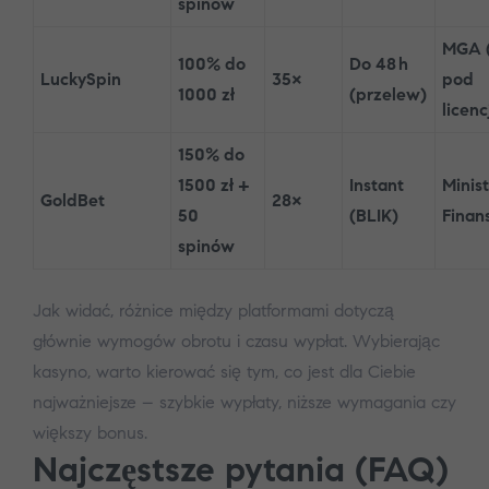
spinów
MGA (
100% do
Do 48 h
LuckySpin
35×
pod
1000 zł
(przelew)
licenc
150% do
1500 zł +
Instant
Minis
GoldBet
28×
50
(BLIK)
Finan
spinów
Jak widać, różnice między platformami dotyczą
głównie wymogów obrotu i czasu wypłat. Wybierając
kasyno, warto kierować się tym, co jest dla Ciebie
najważniejsze – szybkie wypłaty, niższe wymagania czy
większy bonus.
Najczęstsze pytania (FAQ)