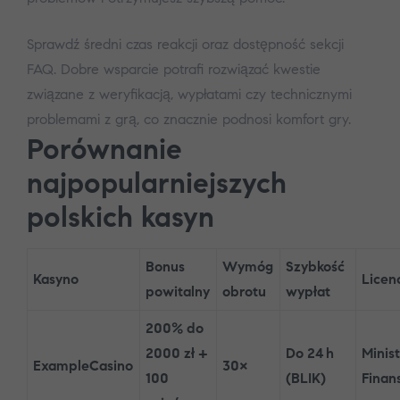
Sprawdź średni czas reakcji oraz dostępność sekcji
FAQ. Dobre wsparcie potrafi rozwiązać kwestie
związane z weryfikacją, wypłatami czy technicznymi
problemami z grą, co znacznie podnosi komfort gry.
Porównanie
najpopularniejszych
polskich kasyn
Bonus
Wymóg
Szybkość
Kasyno
Licen
powitalny
obrotu
wypłat
200% do
2000 zł +
Do 24 h
Minis
ExampleCasino
30×
100
(BLIK)
Finan