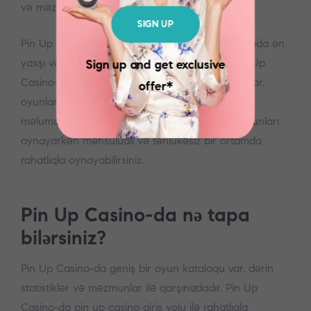
və məzmunlar ilə qarşınızdadır.
SIGN UP
Pin Up Casino-dan nədir bilərsiniz? Bu platformada ən
yaxşı və məhsulualı oyunları tapa bilərsiniz. Pin Up
Sign up and get exclusive
Casino-da pinup oyunları ilə əlaqədar məlumatlar,
offer*
oyunların təhlükəsizliyi və məzmunları haqqında
məlumatlar tapa bilərsiniz. Pin Up Casino-da oyunları
oynayarkən məhsulualı və təhlükəsiz bir ortamda
rahatlıqla oynayabilirsiniz.
Pin Up Casino-da nə tapa
bilərsiniz?
Pin Up Casino-da geniş bir oyun kataloqu var, dərin
statistiklər və məzmunlar ilə qarşınızdadır. Pin Up
Casino-da pin up casino giriş yolu ilə rahatlıqla