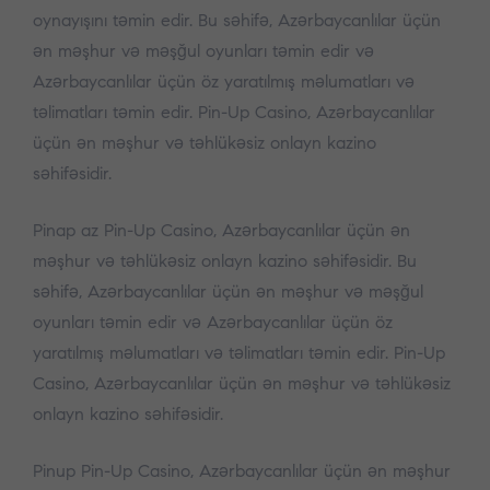
oynayışını təmin edir. Bu səhifə, Azərbaycanlılar üçün
ən məşhur və məşğul oyunları təmin edir və
Azərbaycanlılar üçün öz yaratılmış məlumatları və
təlimatları təmin edir. Pin-Up Casino, Azərbaycanlılar
üçün ən məşhur və təhlükəsiz onlayn kazino
səhifəsidir.
Pinap az Pin-Up Casino, Azərbaycanlılar üçün ən
məşhur və təhlükəsiz onlayn kazino səhifəsidir. Bu
səhifə, Azərbaycanlılar üçün ən məşhur və məşğul
oyunları təmin edir və Azərbaycanlılar üçün öz
yaratılmış məlumatları və təlimatları təmin edir. Pin-Up
Casino, Azərbaycanlılar üçün ən məşhur və təhlükəsiz
onlayn kazino səhifəsidir.
Pinup Pin-Up Casino, Azərbaycanlılar üçün ən məşhur