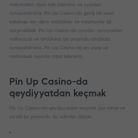
məlumatları daxil edə bilərsiniz və oyunları
oynayabilirsiniz. Pin Up Casino-da geniş bir oyun
kataloqu var, dərin statistiklər və məzmunlar ilə
qarşınızdadır. Pin Up Casino-da oyunları oynayarkən
məhsulualı və təhlükəsiz bir ortamda rahatlıqla
oynayabilirsiniz. Pin Up Casino-da ən yaxşı və
məhsulualı oyunları tapa bilərsiniz.
Pin Up Casino-da
qeydiyyatdan keçmək
Pin Up Casino-da qeydiyyatdan keçmək çox rahat və
sürətli bir prosesdir. Bu adımları izləyin: