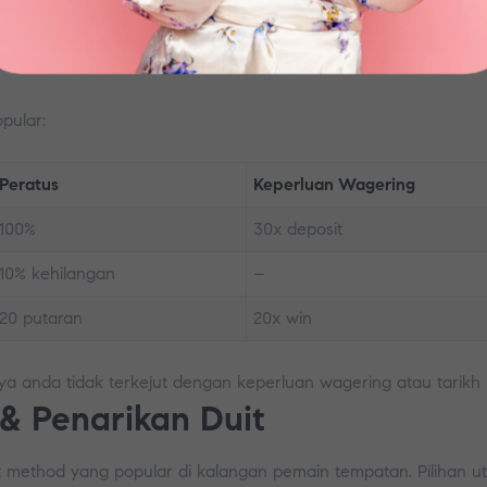
bonus untuk pemain baru dan yang sudah aktif. Bonus utama
ama, dengan syarat wagering yang munasabah.
pular:
Peratus
Keperluan Wagering
100%
30x deposit
10% kehilangan
–
20 putaran
20x win
 anda tidak terkejut dengan keperluan wagering atau tarikh l
 Penarikan Duit
method yang popular di kalangan pemain tempatan. Pilihan u