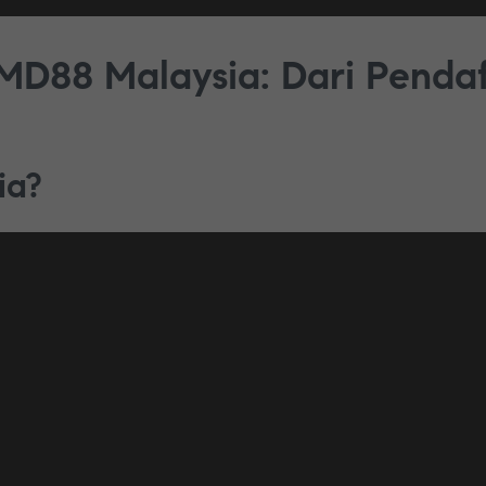
MD88 Malaysia: Dari Penda
ia?