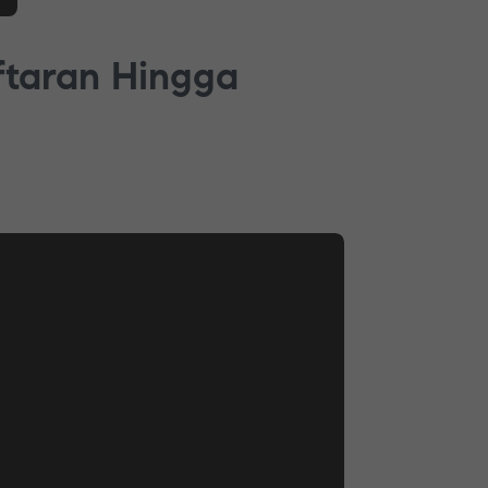
ftaran Hingga