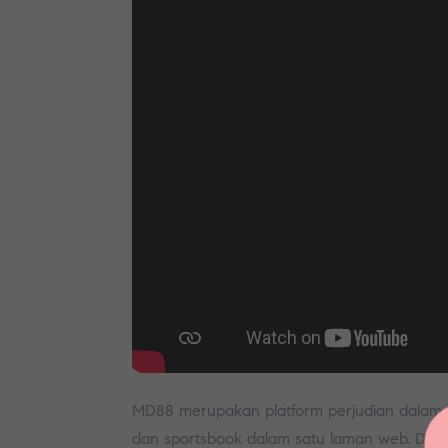
MD88 merupakan platform perjudian dalam t
dan sportsbook dalam satu laman web. Den