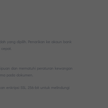
h yang dipilih. Penarikan ke akaun bank
 cepat.
enipuan dan mematuhi peraturan kewangan
nama pada dokumen.
an enkripsi SSL 256‑bit untuk melindungi