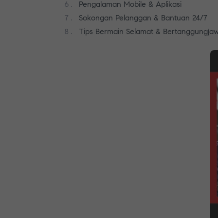
Pengalaman Mobile & Aplikasi
Sokongan Pelanggan & Bantuan 24/7
Tips Bermain Selamat & Bertanggungja