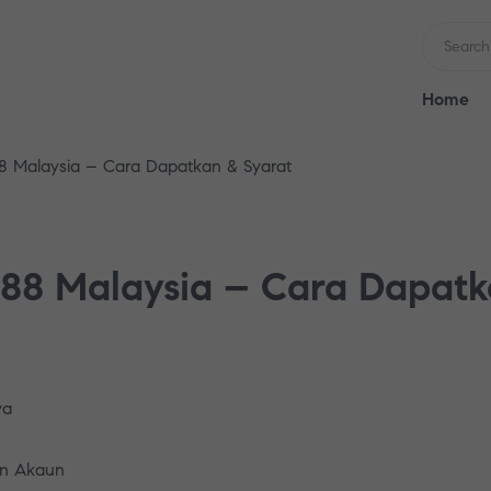
Search
for:
Home
 Malaysia – Cara Dapatkan & Syarat
8 Malaysia – Cara Dapatk
ya
an Akaun