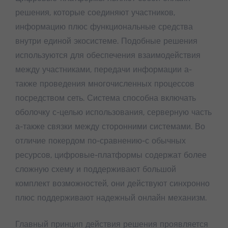
решения, которые соединяют участников,
информацию плюс функциональные средства
внутри единой экосистеме. Подобные решения
используются для обеспечения взаимодействия
между участниками, передачи информации а-
также проведения многочисленных процессов
посредством сеть. Система способна включать
оболочку с-целью использования, серверную часть
а-также связки между сторонними системами. Во
отличие покердом по-сравнению-с обычных
ресурсов, цифровые-платформы содержат более
сложную схему и поддерживают большой
комплект возможностей, они действуют синхронно
плюс поддерживают надежный онлайн механизм.
Главный принцип действия решения проявляется