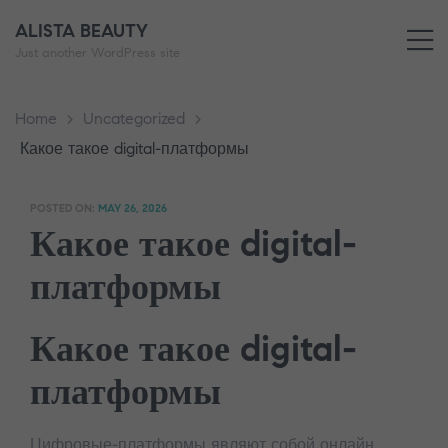
ALISTA BEAUTY
M
Just another WordPress site
Home
>
Uncategorized
>
Какое такое digital-платформы
POSTED ON:
MAY 26, 2026
Какое такое digital-
платформы
Какое такое digital-
платформы
Цифровые-платформы являют собой онлайн