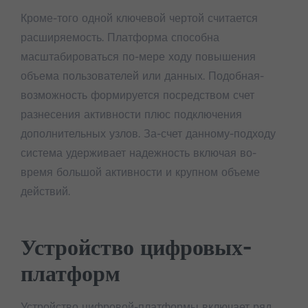
Кроме-того одной ключевой чертой считается
расширяемость. Платформа способна
масштабироваться по-мере ходу повышения
объема пользователей или данных. Подобная-
возможность формируется посредством счет
разнесения активности плюс подключения
дополнительных узлов. За-счет данному-подходу
система удерживает надежность включая во-
время большой активности и крупном объеме
действий.
Устройство цифровых-
платформ
Устройство цифровой-платформы включает ряд