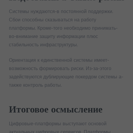
Системы нуждаются-в постоянной поддержки.
Сбои способны сказываться на работу
платформы. Кроме-того необходимо принимать-
во-внимание защиту информации плюс
стабильность инфраструктуры.
Ориентация к единственной системы имеет-
возможность формировать риски. Из-за-этого
задействуются дублирующие покердом системы а-
также контроль работы.
Итоговое осмысление
Цифровые-платформы выступают основой
актуальных цифровых сервисов. Платформы