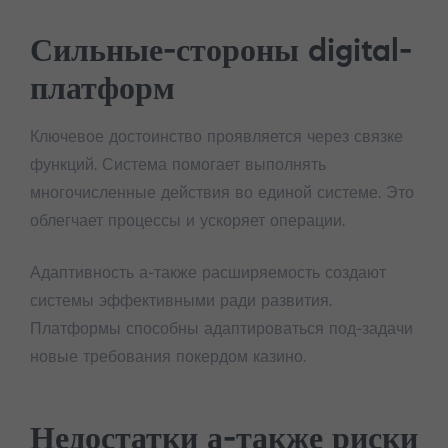
Сильные-стороны digital-
платформ
Ключевое достоинство проявляется через связке
функций. Система помогает выполнять
многочисленные действия во единой системе. Это
облегчает процессы и ускоряет операции.
Адаптивность а-также расширяемость создают
системы эффективными ради развития.
Платформы способны адаптироваться под-задачи
новые требования покердом казино.
Недостатки а-также риски