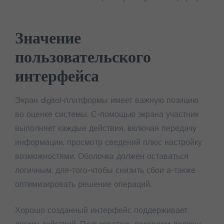
Значение
пользовательского
интерфейса
Экран digital-платформы имеет важную позицию
во оценке системы. С-помощью экрана участник
выполняет каждые действия, включая передачу
информации, просмотр сведений плюс настройку
возможностями. Оболочка должен оставаться
логичным, для-того-чтобы снизить сбои а-также
оптимизировать решение операций.
Хорошо созданный интерфейс поддерживает