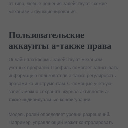
от типа, любые решения задействуют схожие
механизмы функционирования.
Пользовательские
аккаунты а-также права
Онлайн-платформы задействуют механизм
учетных профилей. Профиль помогает записывать
информацию пользователя а-также регулировать
правами ко инструментам. С-помощью учетную-
запись можно сохранять журнал активности а-
также индивидуальные конфигурации.
Модель ролей определяет уровни разрешений.
Например, управляющий может контролировать