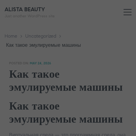
ALISTA BEAUTY
M
Just another WordPress site
Home
>
Uncategorized
>
Как такое эмулируемые машины
POSTED ON:
MAY 24, 2026
Как такое
эмулируемые машины
Как такое
эмулируемые машины
Виртуальная среда — это программная среда, она