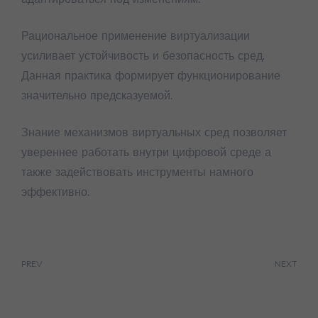
Рациональное применение виртуализации
усиливает устойчивость и безопасность сред.
Данная практика формирует функционирование
значительно предсказуемой.
Знание механизмов виртуальных сред позволяет
увереннее работать внутри цифровой среде а
также задействовать инструменты намного
эффективно.
PREV
NEXT