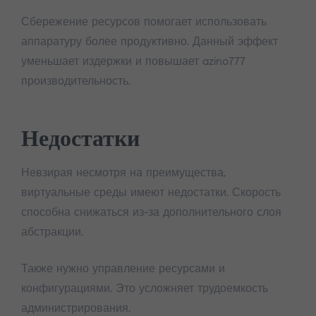
Сбережение ресурсов помогает использовать
аппаратуру более продуктивно. Данный эффект
уменьшает издержки и повышает azino777
производительность.
Недостатки
Невзирая несмотря на преимущества,
виртуальные среды имеют недостатки. Скорость
способна снижаться из-за дополнительного слоя
абстракции.
Также нужно управление ресурсами и
конфигурациями. Это усложняет трудоемкость
администрирования.