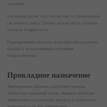
значений.
Улучшение кроме того соотнесена со обновлением
системного софта. Свежие версии могут улучшать
скорость и надежность.
Периодический контроль позволяет обнаруживать
ошибки и оптимизировать состояние
инфраструктуры.
Прикладное назначение
Эмулируемые системы выступают важным
элементом нынешней среды. Машины помогают
эффективно использовать ресурсы и оперативно
адаптироваться под изменениям.