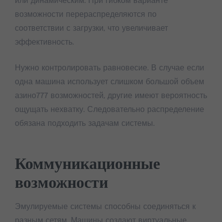
или динамическим. При гибком варианте
возможности перераспределяются по
соответствии с загрузки, что увеличивает
эффективность.
Нужно контролировать равновесие. В случае если
одна машина использует слишком большой объем
азино777 возможностей, другие имеют вероятность
ощущать нехватку. Следовательно распределение
обязана подходить задачам системы.
Коммуникационные
возможности
Эмулируемые системы способны соединяться к
разным сетям. Машины создают виртуальные