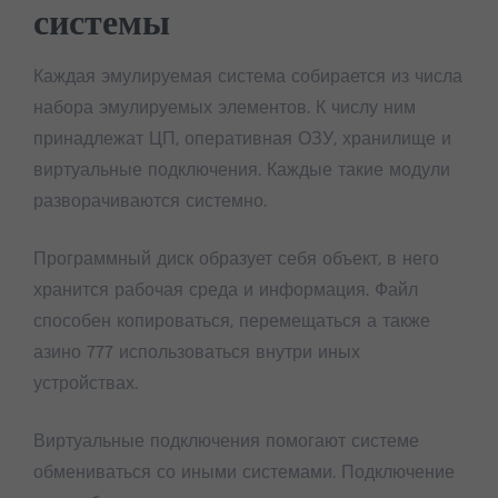
системы
Каждая эмулируемая система собирается из числа
набора эмулируемых элементов. К числу ним
принадлежат ЦП, оперативная ОЗУ, хранилище и
виртуальные подключения. Каждые такие модули
разворачиваются системно.
Программный диск образует себя объект, в него
хранится рабочая среда и информация. Файл
способен копироваться, перемещаться а также
азино 777 использоваться внутри иных
устройствах.
Виртуальные подключения помогают системе
обмениваться со иными системами. Подключение