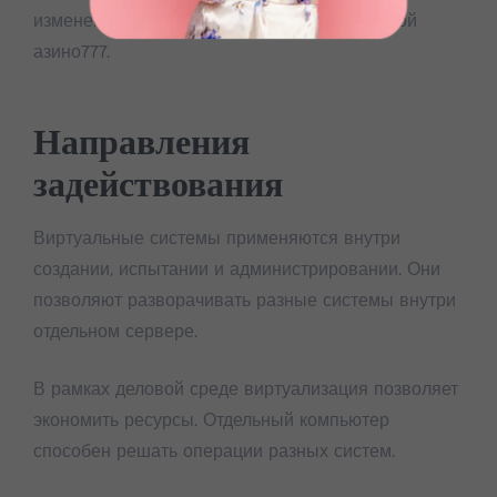
изменений. Копии облегчают контроль средой
азино777.
Направления
задействования
Виртуальные системы применяются внутри
создании, испытании и администрировании. Они
позволяют разворачивать разные системы внутри
отдельном сервере.
В рамках деловой среде виртуализация позволяет
экономить ресурсы. Отдельный компьютер
способен решать операции разных систем.