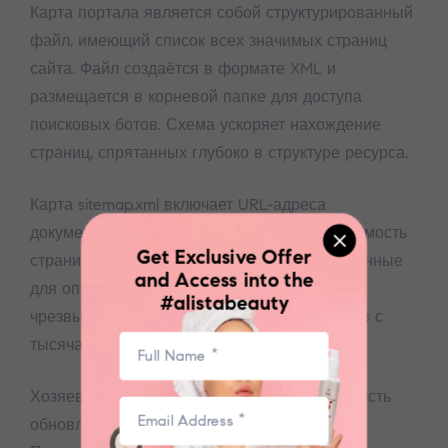
Карта портала является собой структурированный
файл, имеющий список всех значимых страниц
сайта. Файл создаётся в формате XML и
размещается в корневой папке для доступа
поисковых ботов. Схема ускоряет нахождение
страниц, спрятанных глубоко в структуре ресурса.
Карта sitemap.xml включает URL-адреса
документов, даты последних правок и значимость
Get Exclusive Offer
страниц. Поисковые боты применяют эту данные
and Access into the
для оптимизации процесса обхода. Карта
#alistabeauty
чрезвычайно полезна для больших ресурсов с
тысячами страниц и запутанной навигацией.
Хозяева порталов могут задавать регулярность
обновления контента для каждой страницы.