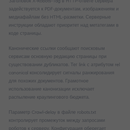
Заголовок X-Robots-Tag в HTTP-ответе сервера
задействуется к PDF-документам, изображениям и
медиафайлам без HTML-разметки. Серверные
инструкции обладают приоритет над метатегами в
коде страницы.
Канонические ссылки сообщают поисковым
сервисам основную редакцию страницы при
существовании дубликатов. Тег link с атрибутом rel
canonical консолидирует сигналы ранжирования
для похожих документов. Грамотное
использование канонизации исключает
распыление краулингового бюджета.
Параметр Crawl-delay в файле robots.txt
контролирует промежуток между запросами
роботов к серверу. Конфигурация оберегает