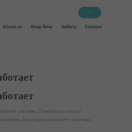
SEARCH
About us
Shop Now
Gallery
Contact
аботает
аботает
тельной системы. Поисковые роботы
вателям. Без индексирования страницы