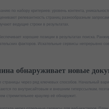
нию по набору критериев: уровень контента, уникальность
ценивают релевантность страниц разнообразным запросам
учают ведущие строки в результатах.
еспечивает хорошие позиции в результатах поиска. Ранжи
вательских факторов. Искательные сервисы непрерывно с
шина обнаруживает новые док
 страницы через ряд ключевых способов. Начальный вари
гаются по внутрисайтовым и внешним гиперссылкам, поэта
тем стремительнее краулер её обнаружит.
портала через отдельные сервисы для веб-мастеров. План