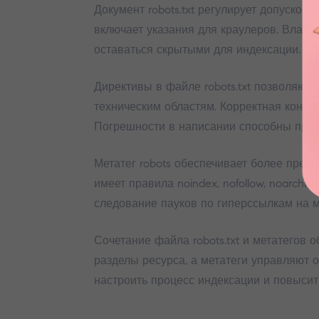
Документ robots.txt регулирует допуском
включает указания для краулеров. Владе
оставаться скрытыми для индексации.
Директивы в файле robots.txt позволяют
техническим областям. Корректная конфи
Погрешности в написании способны прекр
Метатег robots обеспечивает более прец
имеет правила noindex, nofollow, noarchi
следование пауков по гиперссылкам на 
Сочетание файла robots.txt и метатегов 
разделы ресурса, а метатеги управляют 
настроить процесс индексации и повысит