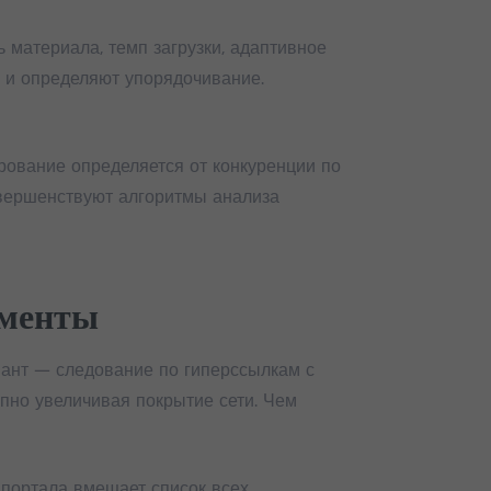
 материала, темп загрузки, адаптивное
 и определяют упорядочивание.
рование определяется от конкуренции по
овершенствуют алгоритмы анализа
ументы
ант — следование по гиперссылкам с
пно увеличивая покрытие сети. Чем
 портала вмещает список всех