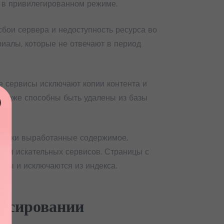
 в привилегированном режиме.
бои сервера и недоступность ресурса во
риалы, которые не отвечают в период
 сервисы исключают копии контента и
м тоже способны быть удалены из базы
ически выработанные содержимое,
иям искательных сервисов. Страницы с
ты и исключаются из индекса.
ексировании