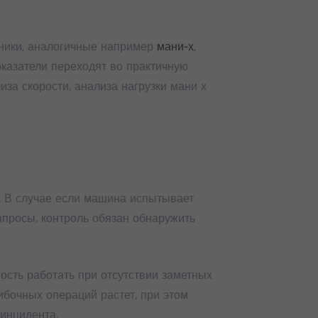
чники, аналогичные например
мани-х
,
оказатели переходят во практичную
за скорости, анализа нагрузки мани х
 В случае если машина испытывает
апросы, контроль обязан обнаружить
ость работать при отсутствии заметных
ибочных операций растет, при этом
 инцидента.