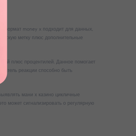
й формат money x подходит для данных,
гическую метку плюс дополнительные
чений плюс процентилей. Данное помогает
казатель реакции способно быть
выявлять мани х казино цикличные
это может сигнализировать о регулярную