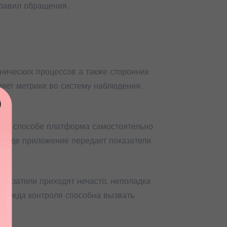
равил обращения.
нических процессов а также сторонних
ляет метрики во систему наблюдения.
мом способе платформа самостоятельно
дходе приложение передает показатели
оказатели приходят нечасто, неполадка
, среда контроля способна вызвать