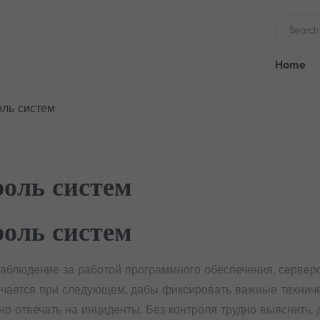
Search
for:
Home
оль систем
роль систем
роль систем
наблюдение за работой программного обеспечения, серверо
ючается при следующем, дабы фиксировать важные технич
о отвечать на инциденты. Без контроля трудно выяснить,