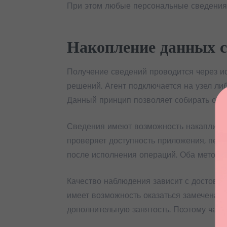
При этом любые персональные сведения 
Накопление данных 
Получение сведений проводится через ис
решений. Агент подключается на узел либ
Данный принцип позволяет собирать свед
Сведения имеют возможность накаплива
проверяет доступность приложения, пер
после исполнения операций. Оба метода
Качество наблюдения зависит с достовер
имеет возможность оказаться замечена ч
дополнительную занятость. Поэтому част