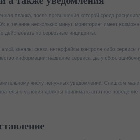
и а также уведомления
енная планка, после превышения которой среда расценива
0% в течение нескольких минут, мониторинг имеет возмож
о действовать по серьезные инциденты.
email, каналы связи, интерфейсы контроля либо сервисы 
ство информации: название сервиса, дату сбоя, ошибочн
начительному числу ненужных уведомлений. Слишком ман
овательно условия должны принимать штатное поведение и
ставление