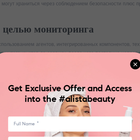
могут храниться через соблюдением безопасности плюс п
с целью мониторинга
пользованием агентов, интегрированных компонентов, тех
о интегрируется до сервису, после чего постоянно направ
ения примерно во актуальном потоке мани х.
ться активным либо пассивным способом. При инициируе
Get Exclusive Offer and Access
едает запрос плюс оценивает отклик. При принимающем по
 нередко задействуются одновременно.
into the #alistabeauty
ности и периодичности получения данных. В случае если п
резмерно поздно. В случае если данных чрезмерно немало
ота передачи должна отвечать значимости метрики.