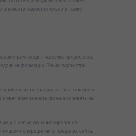
ции, платежные модули, кэши а также
о элемента самостоятельно а также
араметрам входят нагрузка процессора,
ередачи информации. Такие параметры
е ошибочных операций, частота отказов и
то имеет возможность сигнализировать на
начимы с целью функционирования
стоящими операциями в пределах сайта.