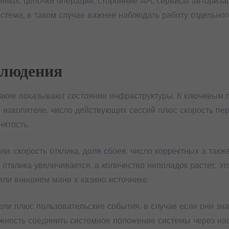
ных, цепочки операций, сторонние API, сервисы авториза
стема, в таком случае важнее наблюдать работу отдельног
блюдения
акие показывают состояние инфраструктуры. К ключевым п
в накопителе, число действующих сессий плюс скорость п
ятость.
: скорость отклика, доля сбоев, число корректных а такж
 отклика увеличивается, а количество неполадок растет, э
или внешнем мани х казино источнике.
ели плюс пользовательские события, в случае если они з
жность соединить системное положение системы через на