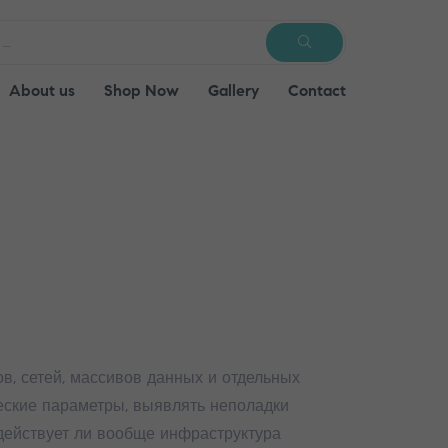
SEARCH
About us
Shop Now
Gallery
Contact
в, сетей, массивов данных и отдельных
еские параметры, выявлять неполадки
 действует ли вообще инфраструктура