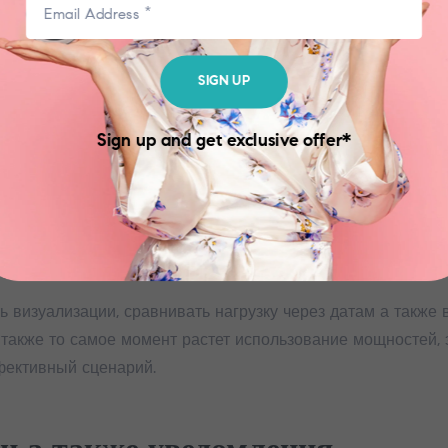
обработка параметров
SIGN UP
и отдельных хранилищах хронологических серий. Подобны
 Каждая запись включает показатель показателя, хроноло
Sign up and get exclusive offer*
ния либо область.
, сортировку, определение типовых значений, верхних зна
ако также понимать общую структуру. Так, усредненное по
т возможность завершаться слишком продолжительно.
визуализации, сравнивать нагрузку через датам а также 
также то самое момент растет использование мощностей, 
фективный сценарий.