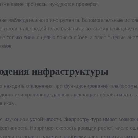
также какие процессы нуждаются проверки.
ение наблюдательного инструмента. Вспомогательные исто
онтроля над средой плюс выяснить, по какому принципу п
е только лишь с целью поиска сбоев, а плюс с целью анали
азов.
людения инфраструктуры
о находить отклонения при функционировании платформы.
 долго или хранилище данных прекращает обрабатывать з
дникам.
 изучением устойчивости. Инфраструктура имеет возможн
ективность. Например, скорость реакции растет, число ош
азатели позволяют заметить проблему раньше критического