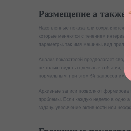
Размещение а также 
Накопленные показатели сохраняются пр
которые меняются с течением интервала.
параметры, так имя машины, вид приложе
Анализ показателей предполагает сводку
не только видеть отдельные события, одн
нормальным, при этом 5% запросов имею
Архивные записи позволяют формировать 
проблемы. Если каждую неделю в одно а 
задачу, увеличение активности или неэф