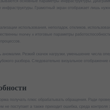
казываются основные параметры инфраструктуры. Диаграмм
у инфраструктуры. Грамотный экран отображает лишь нужн
ализации использования, неполадок, откликов, использова
щественны money x итоговые параметры работоспособност
процессов.
аномалии. Резкий скачок нагрузки, уменьшение числа оп
лубокого разбора. Следовательно визуальное отображение
обности
форма получать плюс обрабатывать обращения. Ради пров
ем не поступает а также приходит ошибка, среда контроля 