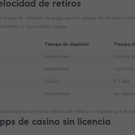
locidad de retiros
d amplia de métodos de pago, pero la rapidez de los retiros va
samiento y los posibles cargos.
Tiempo de depósito
Tiempo de
Instantáneo
2‑5 días h
Instantáneo
1‑24 horas
1‑2 días
3‑7 días
Instantáneo
No disponi
 casino impone un monto mínimo de retiro y si requiere que el mé
pps de casino sin licencia