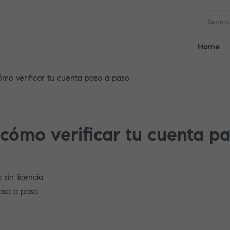
Search
for:
Home
cómo verificar tu cuenta paso a paso
: cómo verificar tu cuenta p
 sin licencia
paso a paso