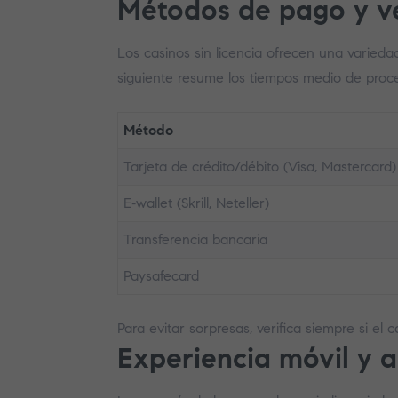
Métodos de pago y ve
Los casinos sin licencia ofrecen una varieda
siguiente resume los tiempos medio de proce
Método
Tarjeta de crédito/débito (Visa, Mastercard)
E‑wallet (Skrill, Neteller)
Transferencia bancaria
Paysafecard
Para evitar sorpresas, verifica siempre si el
Experiencia móvil y a