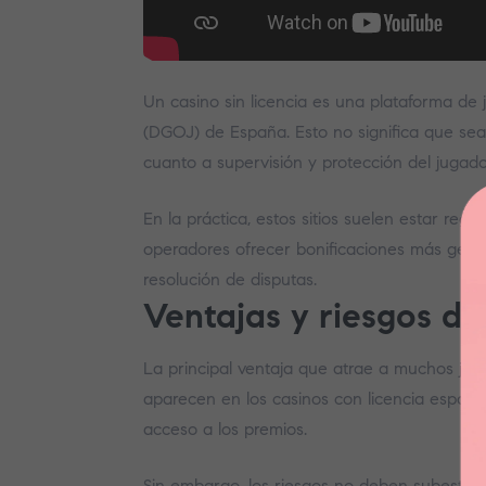
Un casino sin licencia es una plataforma de
(DGOJ) de España. Esto no significa que sea 
cuanto a supervisión y protección del jugado
En la práctica, estos sitios suelen estar reg
operadores ofrecer bonificaciones más gener
resolución de disputas.
Ventajas y riesgos de 
La principal ventaja que atrae a muchos jug
aparecen en los casinos con licencia español
acceso a los premios.
Sin embargo, los riesgos no deben subestimar