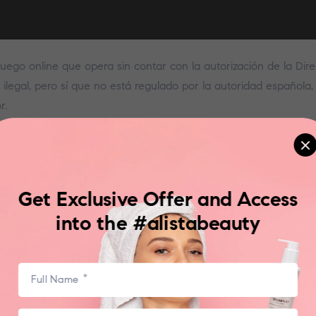
 juego online que opera sin contar con la autorización de la D
ilegal, pero sí que no está regulado por la autoridad española, 
r.
ulados por jurisdicciones offshore como Curazao o Malta. La ause
osas y requisitos de apuesta más flexibles, aunque también con
Get Exclusive Offer and Access
jugar en un casino sin licencia
into the #alistabeauty
adores es la amplitud de bonos: welcome bonus, giros gratis y 
a. Además, los requisitos de apuesta (wagering requirements) su
se. La falta de supervisión local puede traducirse en menos ga